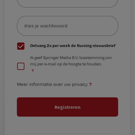
je
e-
Kies
mailadres?
je
*
wachtwoord
G
Ontvang 2x per week de Nursing nieuwsbrief
e
G
Ik geef Springer Media B.V. toestemming om
e
mij per e-mail op de hoogte te houden.
e
n
?
e
t
n
i
?
Meer informatie over uw privacy
t
t
i
e
t
l
e
l
?