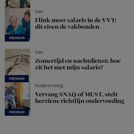
Cao
Flink meer salaris in de VVT:
dit eisen de vakbonden
Cao
Zomertijd en nachtdienst: hoe
zit het met mijn salaris?
Ouderenzorg
Vervang SNAQ of MUST, stelt
herziene richtlijn ondervoeding