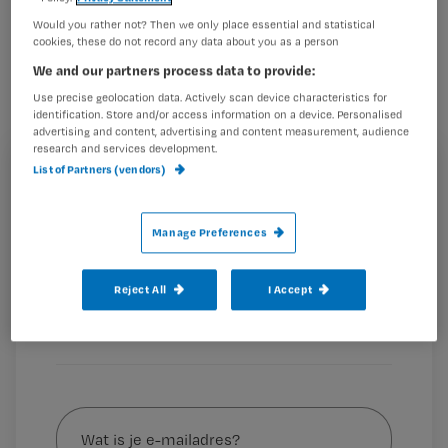
Er is nu ook een meetinstrument dat
Would you rather not? Then we only place essential and statistical
cookies, these do not record any data about you as a person
lijkt op Omaha, speciaal voor
We and our partners process data to provide:
verzorgenden en verpleegkundigen die
Use precise geolocation data. Actively scan device characteristics for
intramuraal werken.
identification. Store and/or access information on a device. Personalised
advertising and content, advertising and content measurement, audience
research and services development.
List of Partners (vendors)
Registreren
In het nieuwe
Meetinstrument kwaliteit van zorg (Mikzo)
Wil je dit artikel lezen?
spelen de eisen uit het kwaliteitskader verpleeghuiszorg
Manage Preferences
een grote
Maak gratis een account aan en lees 2
…
artikelen gratis per maand
Reject All
I Accept
Al een account of abonnement?
Log dan in
Wat
is