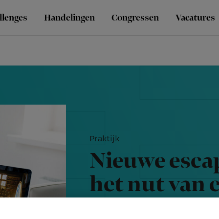
llenges
Handelingen
Congressen
Vacatures
Praktijk
Nieuwe esca
het nut van 
verslagleggi