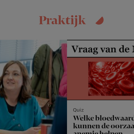
Praktijk
Quiz
Welke bloedwaar
kunnen de oorzaa
anemie helpen