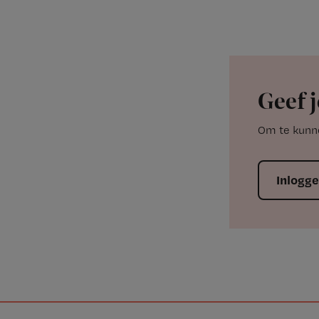
Geef j
Om te kunne
Inlogg