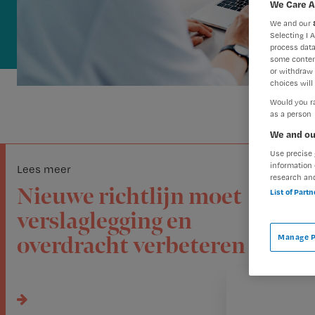
We Care A
We and our
Selecting I 
process data
some conten
or withdraw 
choices will 
Would you ra
as a person
We and ou
Use precise 
information 
Lees meer
research an
Nieuwe richtlijn moet
List of Part
verslaglegging en
Manage P
overdracht verbeteren