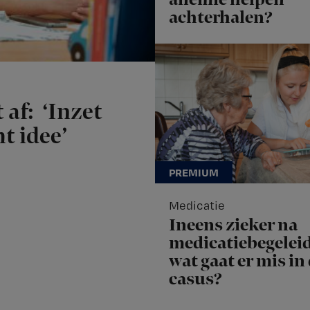
achterhalen?
 af: ‘Inzet
t idee’
Medicatie
Ineens zieker na
medicatiebegeleid
wat gaat er mis in
casus?