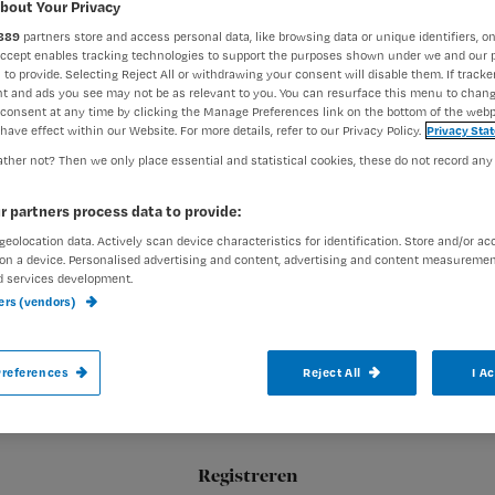
bout Your Privacy
889
partners store and access personal data, like browsing data or unique identifiers, on
Accept enables tracking technologies to support the purposes shown under we and our 
Nienke Berends
29 januari 2
Auteur:
 to provide. Selecting Reject All or withdrawing your consent will disable them. If tracker
t and ads you see may not be as relevant to you. You can resurface this menu to chan
consent at any time by clicking the Manage Preferences link on the bottom of the webp
have effect within our Website. For more details, refer to our Privacy Policy.
Privacy Sta
ther not? Then we only place essential and statistical cookies, these do not record any
r partners process data to provide:
Voor wie weleens twijfelt aan het nut van
geolocation data. Actively scan device characteristics for identification. Store and/or ac
on a device. Personalised advertising and content, advertising and content measuremen
die data, heeft Nictiz een online escape
d services development.
duidelijk maken waarom eenduidig taalge
ners (vendors)
references
Reject All
I A
Registreren