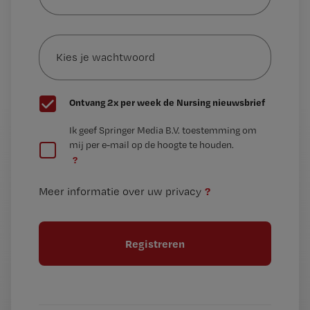
je
e-
Kies
mailadres?
je
*
wachtwoord
G
Ontvang 2x per week de Nursing nieuwsbrief
e
G
Ik geef Springer Media B.V. toestemming om
e
mij per e-mail op de hoogte te houden.
e
n
?
e
t
n
i
?
Meer informatie over uw privacy
t
t
i
e
t
l
e
l
?