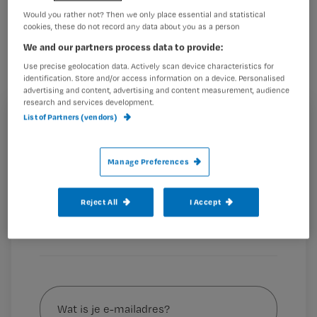
Als een verpleegkundigen alleen een
Would you rather not? Then we only place essential and statistical
cookies, these do not record any data about you as a person
Numeric Rating Scale (NRS) score
We and our partners process data to provide:
vraagt, zonder te luisteren naar het
Use precise geolocation data. Actively scan device characteristics for
verhaal van de patiënt over de
identification. Store and/or access information on a device. Personalised
advertising and content, advertising and content measurement, audience
betekenis hiervan, kan de unieke
research and services development.
List of Partners (vendors)
pijnervaring van de patiënt verkeerd
Registreren
worden geïnterpreteerd. Dit kan leiden
Wil je dit artikel lezen?
tot over- of
Manage Preferences
Maak gratis een account aan en lees 2
…
artikelen gratis per maand
Reject All
I Accept
Al een account of abonnement?
Log dan in
Wat
is