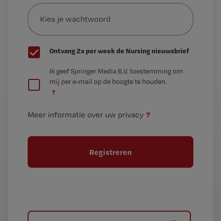
Kies
mailadres?
je
*
wachtwoord
G
Ontvang 2x per week de Nursing nieuwsbrief
e
G
Ik geef Springer Media B.V. toestemming om
e
mij per e-mail op de hoogte te houden.
e
n
?
e
t
n
i
?
Meer informatie over uw privacy
t
t
i
e
t
l
e
l
?