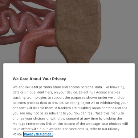
We Care About Your Privacy
We and our
889
partners store and access personal data, like browsing
data or unique identifiers, on your device. Selecting I Accept enables
tracking technologies to support the purposes shown under we and our
partners process data to provide. Selecting Reject All or withdrawing your
consent will disable them. If trackers are disabled, some content and ads
you see may not be as relevant to you. You can resurface this menu to
change your choices or withdraw consent at any time by clicking the
Met verpleegkundige classificaties
Manage Preferences link on the bottom of the webpage. Your choices will
have effect within our Website. For more details, refer to our Privacy
maak je de zorg inzichtelijk en
Policy.
Privacy Statement