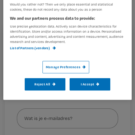
meetbaar. Daarom geven we voortaan
Would you rather not? Then we only place essential and statistical
bij ieder Nursing Challenge-artikel aan
cookies, these do not record any data about you as a person
We and our partners process data to provide:
wat de verpleegkundige diagnoses,
Use precise geolocation data. Actively scan device characteristics for
zorgresultaten en interventies zijn. Dit
identification. Store and/or access information on a device. Personalised
keer: colostoma en ileostoma.
advertising and content, advertising and content measurement, audience
Registreren
research and services development.
List of Partners (vendors)
Wil je dit artikel lezen?
Het classificeren van
Maak gratis een account aan en lees 2
…
Manage Preferences
artikelen gratis per maand
Al een account of abonnement?
Log dan in
Reject All
I Accept
Wat
is
je
e-