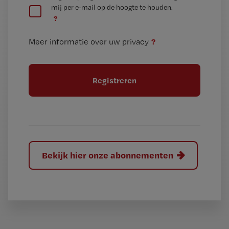
mij per e-mail op de hoogte te houden.
e
n
?
e
t
n
i
?
Meer informatie over uw privacy
t
t
i
e
t
l
e
l
?
Bekijk hier onze abonnementen