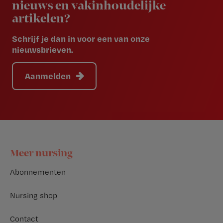
nieuws en vakinhoudelijke
artikelen?
Schrijf je dan in voor een van onze
nieuwsbrieven.
Aanmelden
Footer
Meer nursing
Abonnementen
Nursing shop
Contact