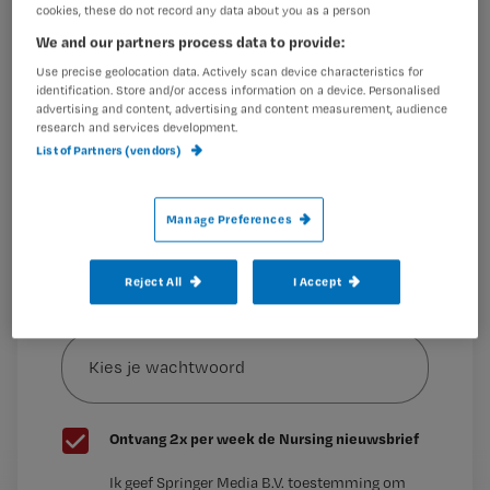
cookies, these do not record any data about you as a person
Wil je dit artikel lezen?
Casper Hoogen wordt met covid-19 en een saturatie van
We and our partners process data to provide:
93% opgenomen
Maak gratis een account aan en lees 2
…
Use precise geolocation data. Actively scan device characteristics for
identification. Store and/or access information on a device. Personalised
artikelen gratis per maand
advertising and content, advertising and content measurement, audience
research and services development.
Al een account of abonnement?
Log dan in
List of Partners (vendors)
Manage Preferences
Wat
is
je
Reject All
I Accept
e-
Kies
mailadres?
je
*
wachtwoord
G
Ontvang 2x per week de Nursing nieuwsbrief
e
G
Ik geef Springer Media B.V. toestemming om
e