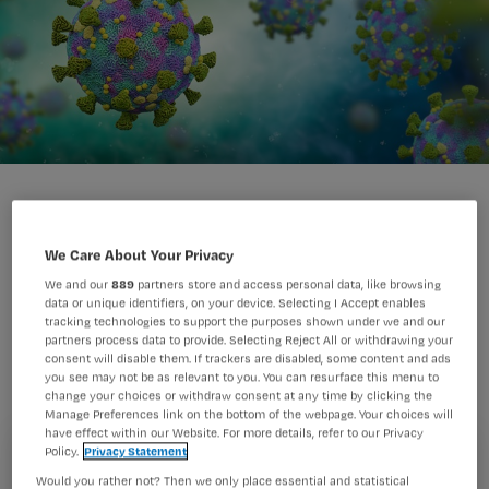
We Care About Your Privacy
Bij covid-19 kan de patiënt plotseling
We and our
889
partners store and access personal data, like browsing
data or unique identifiers, on your device. Selecting I Accept enables
aftakelen, zonder zich benauwd te
tracking technologies to support the purposes shown under we and our
partners process data to provide. Selecting Reject All or withdrawing your
voelen. Verpleegkundige classificaties
consent will disable them. If trackers are disabled, some content and ads
kunnen je helpen achteruitgang op tijd
you see may not be as relevant to you. You can resurface this menu to
change your choices or withdraw consent at any time by clicking the
te signaleren.
Manage Preferences link on the bottom of the webpage. Your choices will
have effect within our Website. For more details, refer to our Privacy
Policy.
Privacy Statement
Registreren
Would you rather not? Then we only place essential and statistical
Casus