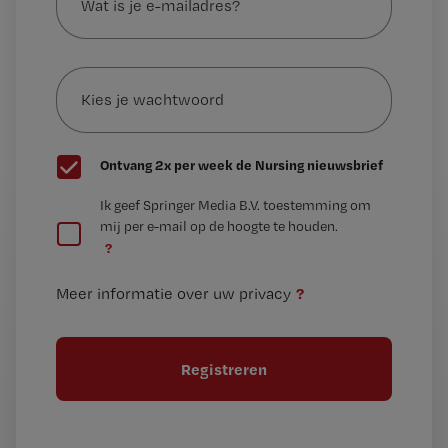
je
e-
Kies
mailadres?
je
*
wachtwoord
G
Ontvang 2x per week de Nursing nieuwsbrief
e
G
Ik geef Springer Media B.V. toestemming om
e
mij per e-mail op de hoogte te houden.
e
n
?
e
t
n
i
?
Meer informatie over uw privacy
t
t
i
e
t
l
e
l
?