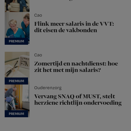
Cao
Flink meer salaris in de VVT:
dit eisen de vakbonden
Cao
Zomertijd en nachtdienst: hoe
zit het met mijn salaris?
Ouderenzorg
Vervang SNAQ of MUST, stelt
herziene richtlijn ondervoeding