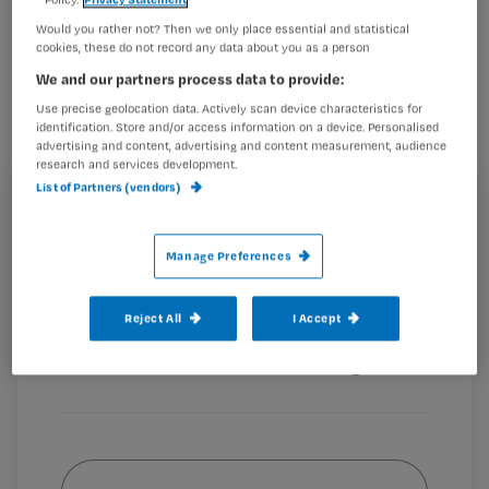
De derde toets van de Nursing
Would you rather not? Then we only place essential and statistical
cookies, these do not record any data about you as a person
Challenge 2017 is nu beschikbaar op
We and our partners process data to provide:
de website van E-Nursing. Het thema
Use precise geolocation data. Actively scan device characteristics for
is pijn bij ouderen, gekoppeld aan het
identification. Store and/or access information on a device. Personalised
advertising and content, advertising and content measurement, audience
bijbehorende artikel in Nursing juli-
research and services development.
augustus.
List of Partners (vendors)
Registreren
Wil je dit artikel lezen?
Manage Preferences
Chronische pijn bij (kwetsbare) ouderen
Maak gratis een account aan en lees 2
…
Reject All
I Accept
artikelen gratis per maand
Al een account of abonnement?
Log dan in
Wat
is