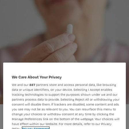
We Care About Your Privacy
We and our
887
partners store and access personal data, like browsing
data or unique identifiers, on your device. Selecting I Accept enables
tracking technologies to support the purposes shown under we and our
partners process data to provide. Selecting Reject All or withdrawing your
consent will disable them. If trackers are disabled, some content and ads
you see may not be as relevant to you. You can resurface this menu to
change your choices or withdraw consent at any time by clicking the
Manage Preferences link on the bottom of the webpage. Your choices will
have effect within our Website. For more details, refer to our Privacy
Policy.
Privacy Statement