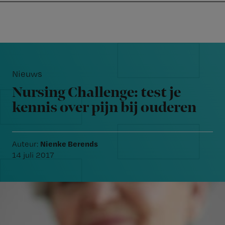
Nursing
W
Skip
Skip
Skip
voor
m
Inloggen
to
to
to
verpleegkundigen
wi
primary
main
footer
jo
navigation
content
Reader
st
Interactions
be
Nieuws
Nursing Challenge: test je
kennis over pijn bij ouderen
Nienke Berends
Auteur:
14 juli 2017