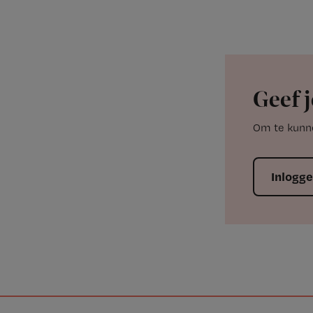
Geef j
Om te kunne
Inlogg