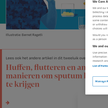
We Care A
We and our
Selecting I 
process data
some conten
or withdraw 
choices will 
Illustratie: Bernet Ragetli
Would you ra
as a person
We and ou
Use precise 
information 
Lees ook het andere artikel in dit tweeluik over sputum
research an
Huffen, flutteren en andere
List of Part
manieren om sputum los
Manage P
te krijgen