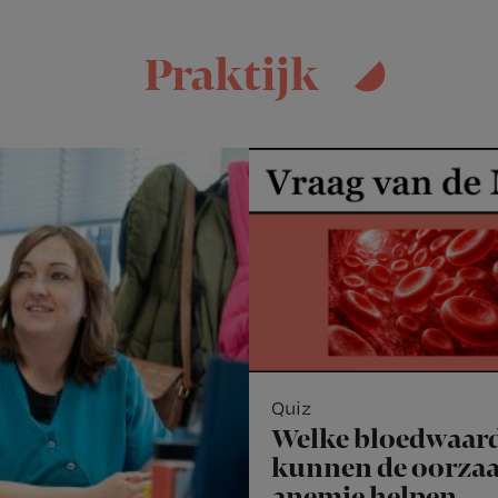
Praktijk
Quiz
Welke bloedwaar
kunnen de oorzaa
anemie helpen