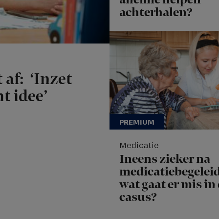
achterhalen?
 af: ‘Inzet
t idee’
Medicatie
Ineens zieker na
medicatiebegeleid
wat gaat er mis in
casus?