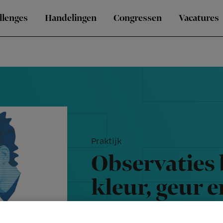
llenges
Handelingen
Congressen
Vacatures
Praktijk
Observaties 
kleur, geur e
kunnen vert