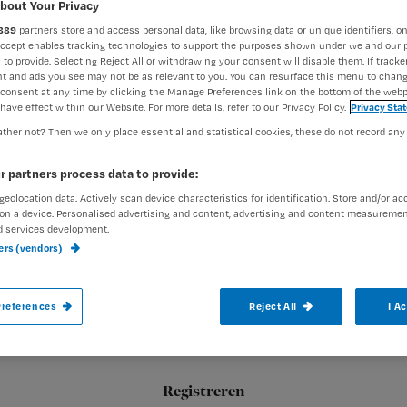
bout Your Privacy
889
partners store and access personal data, like browsing data or unique identifiers, on
Accept enables tracking technologies to support the purposes shown under we and our 
Aliëtte Jonkers
16 februari 2
Auteur:
 to provide. Selecting Reject All or withdrawing your consent will disable them. If tracker
t and ads you see may not be as relevant to you. You can resurface this menu to chan
consent at any time by clicking the Manage Preferences link on the bottom of the webp
have effect within our Website. For more details, refer to our Privacy Policy.
Privacy Sta
ther not? Then we only place essential and statistical cookies, these do not record any
r partners process data to provide:
Een patiënt met COPD, taaislijmziekte of e
geolocation data. Actively scan device characteristics for identification. Store and/or ac
on a device. Personalised advertising and content, advertising and content measuremen
sputum. Hoe ontstaat sputum precies en
d services development.
ners (vendors)
references
Reject All
I A
Registreren