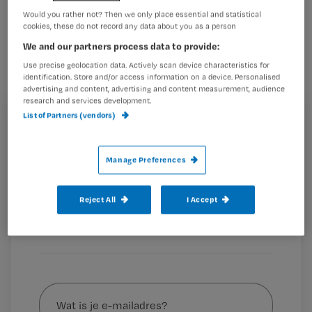
Nadat bleek dat ruim een kwart van de
Would you rather not? Then we only place essential and statistical
cookies, these do not record any data about you as a person
verpleegkundigen een griepvaccinatie
We and our partners process data to provide:
tegen het H1N1-virus zal weigeren,
Use precise geolocation data. Actively scan device characteristics for
zegt nu ook ruim een kwart van de
identification. Store and/or access information on a device. Personalised
advertising and content, advertising and content measurement, audience
artsen er geen te willen.
research and services development.
List of Partners (vendors)
Registreren
Wil je dit artikel lezen?
Manage Preferences
Dit blijkt uit een poll van
Maak gratis een account aan en lees 2
…
artikelen gratis per maand
Reject All
I Accept
Al een account of abonnement?
Log dan in
Wat
is