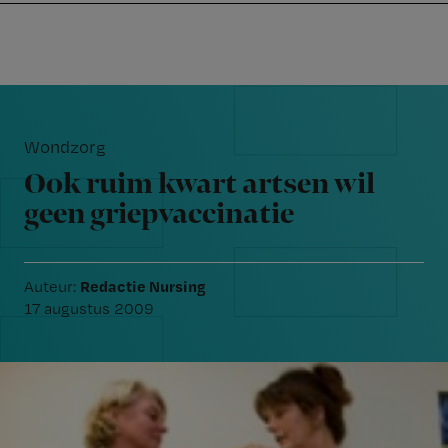
Nursing
W
Skip
Skip
Skip
voor
m
Inloggen
to
to
to
verpleegkundigen
wi
primary
main
footer
jo
navigation
content
Reader
st
Interactions
be
Wondzorg
Ook ruim kwart artsen wil
geen griepvaccinatie
Redactie Nursing
Auteur:
17 augustus 2009