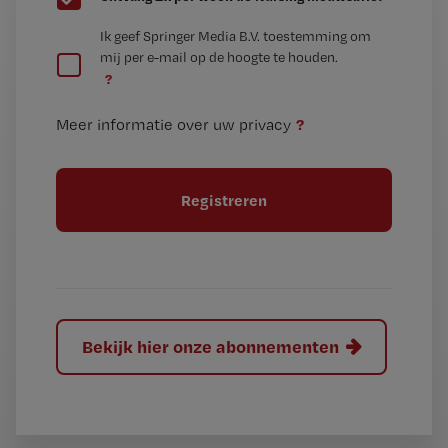
e
G
Ik geef Springer Media B.V. toestemming om
e
mij per e-mail op de hoogte te houden.
e
n
?
e
t
n
i
?
Meer informatie over uw privacy
t
t
i
e
t
l
e
l
?
Bekijk hier onze abonnementen