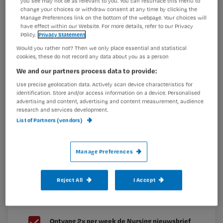
you see may not be as relevant to you. You can resurface this menu to
dubbel controleren wel echt nodig?
change your choices or withdraw consent at any time by clicking the
Registreren
Manage Preferences link on the bottom of the webpage. Your choices will
have effect within our Website. For more details, refer to our Privacy
Wil je dit artikel lezen?
Policy.
Privacy Statement
Het korte antwoord is:
opioïden
hoeven niet dubbel
Would you rather not? Then we only place essential and statistical
Maak gratis een account aan en lees 2
…
cookies, these do not record any data about you as a person
artikelen gratis per maand
We and our partners process data to provide:
Al een account of abonnement?
Log dan in
Use precise geolocation data. Actively scan device characteristics for
identification. Store and/or access information on a device. Personalised
advertising and content, advertising and content measurement, audience
research and services development.
List of Partners (vendors)
Wat
is
je
Manage Preferences
e-
Kies
mailadres?
Reject All
I Accept
je
*
wachtwoord
G
Ontvang 2x per week de Nursing nieuwsbrief