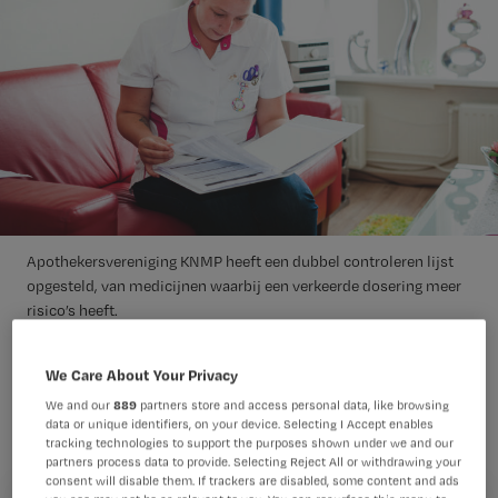
Apothekersvereniging KNMP heeft een dubbel controleren lijst
opgesteld, van medicijnen waarbij een verkeerde dosering meer
risico’s heeft.
We Care About Your Privacy
Worden in jouw organisatie de “oxy’s”
We and our
889
partners store and access personal data, like browsing
en andere opioïden dubbel
data or unique identifiers, on your device. Selecting I Accept enables
tracking technologies to support the purposes shown under we and our
gecontroleerd bij toediening? Dan zijn
partners process data to provide. Selecting Reject All or withdrawing your
jullie niet de enige. Maar is opioïden
consent will disable them. If trackers are disabled, some content and ads