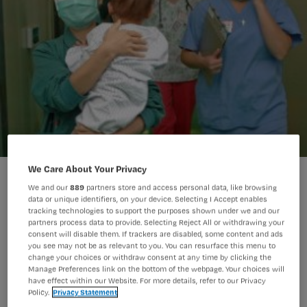
We Care About Your Privacy
Paracetamol na operatie even effectief als morfine
We and our
889
partners store and access personal data, like browsing
data or unique identifiers, on your device. Selecting I Accept enables
tracking technologies to support the purposes shown under we and our
partners process data to provide. Selecting Reject All or withdrawing your
Paracetamol via het infuus is een goed
consent will disable them. If trackers are disabled, some content and ads
you see may not be as relevant to you. You can resurface this menu to
alternatief voor morfine na grote
change your choices or withdraw consent at any time by clicking the
operaties bij kleine kinderen. De pijn
Manage Preferences link on the bottom of the webpage. Your choices will
have effect within our Website. For more details, refer to our Privacy
wordt even effectief bestreden en
Policy.
Privacy Statement