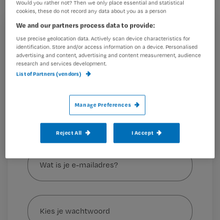
paracetamol kent veel minder
Would you rather not? Then we only place essential and statistical
cookies, these do not record any data about you as a person
bijwerkingen.
We and our partners process data to provide:
Registreren
Use precise geolocation data. Actively scan device characteristics for
identification. Store and/or access information on a device. Personalised
Wil je dit artikel lezen?
advertising and content, advertising and content measurement, audience
research and services development.
Dit concludeert arts-onderzoeker Ilse Ceelie van de
List of Partners (vendors)
Maak gratis een account aan en lees 2
…
artikelen gratis per maand
Manage Preferences
Al een account of abonnement?
Log dan in
Reject All
I Accept
Wat
is
je
e-
Kies
mailadres?
je
*
wachtwoord