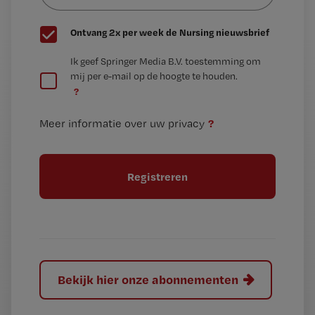
G
Ontvang 2x per week de Nursing nieuwsbrief
e
G
Ik geef Springer Media B.V. toestemming om
e
mij per e-mail op de hoogte te houden.
e
n
?
e
t
n
i
?
Meer informatie over uw privacy
t
t
i
e
t
l
e
l
?
Bekijk hier onze abonnementen