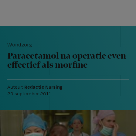
Nursing
W
Skip
Skip
Skip
voor
m
Inloggen
to
to
to
verpleegkundigen
wi
primary
main
footer
jo
navigation
content
Reader
st
Interactions
be
Wondzorg
Paracetamol na operatie even
effectief als morfine
Redactie Nursing
Auteur:
29 september 2011