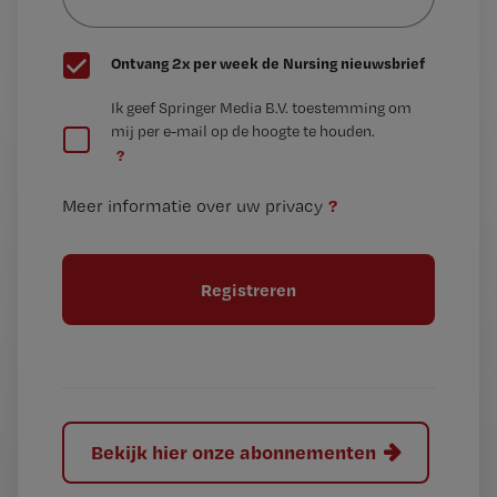
wachtwoord
G
Ontvang 2x per week de Nursing nieuwsbrief
e
G
Ik geef Springer Media B.V. toestemming om
e
mij per e-mail op de hoogte te houden.
e
n
?
e
t
n
i
?
Meer informatie over uw privacy
t
t
i
e
t
l
e
l
?
Bekijk hier onze abonnementen