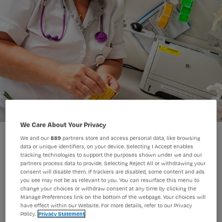
We Care About Your Privacy
We and our
889
partners store and access personal data, like browsing
data or unique identifiers, on your device. Selecting I Accept enables
tracking technologies to support the purposes shown under we and our
partners process data to provide. Selecting Reject All or withdrawing your
consent will disable them. If trackers are disabled, some content and ads
De Wereld Gezondheids Organisatie
you see may not be as relevant to you. You can resurface this menu to
(WHO) besteedt deze week
change your choices or withdraw consent at any time by clicking the
Manage Preferences link on the bottom of the webpage. Your choices will
wereldwijd aandacht aan antibiotica.
have effect within our Website. For more details, refer to our Privacy
Policy.
Privacy Statement
Een mooi moment om je basiskennis