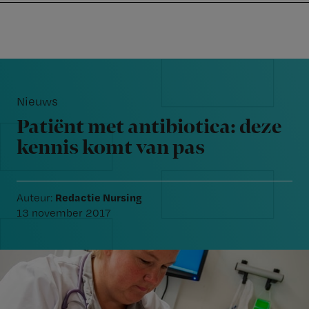
Nursing
W
Skip
Skip
Skip
voor
m
Inloggen
to
to
to
verpleegkundigen
wi
primary
main
footer
jo
navigation
content
Reader
st
Interactions
be
Nieuws
Patiënt met antibiotica: deze
kennis komt van pas
Redactie Nursing
Auteur:
13 november 2017