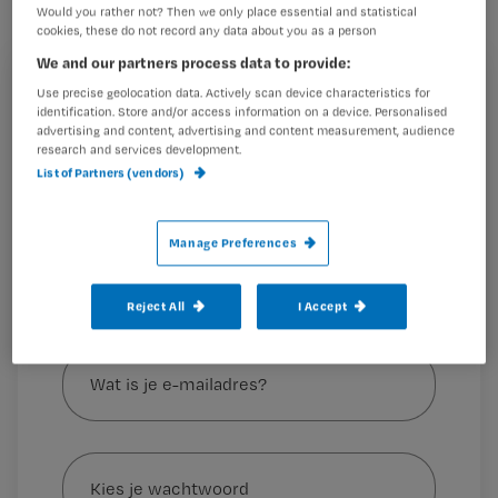
Would you rather not? Then we only place essential and statistical
weer even op te frissen.
cookies, these do not record any data about you as a person
We and our partners process data to provide:
Registreren
Use precise geolocation data. Actively scan device characteristics for
identification. Store and/or access information on a device. Personalised
Wat doen antibiotica ook alweer precies?
advertising and content, advertising and content measurement, audience
Wil je dit artikel lezen?
research and services development.
Er zijn voor antibiotica allerlei aangrijpingspunten
List of Partners (vendors)
Maak gratis een account aan en lees 2
…
artikelen gratis per maand
Manage Preferences
Al een account of abonnement?
Log dan in
Reject All
I Accept
Wat
is
je
e-
Kies
mailadres?
je
*