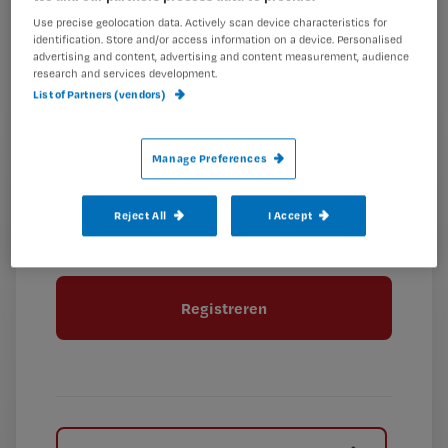
Kies
mailadres?
Use precise geolocation data. Actively scan device characteristics for
je
*
identification. Store and/or access information on a device. Personalised
wachtwoord
advertising and content, advertising and content measurement, audience
research and services development.
List of Partners (vendors)
G
Ontvang 2x per week de Nursing nieuwsbrief
e
G
Ik geef Springer Media B.V. toestemming om
e
Manage Preferences
mij per e-mail op de hoogte te houden.
e
n
?
e
t
n
Reject All
I Accept
i
?
Meer informatie over uw privacy
t
t
i
e
t
l
e
l
?