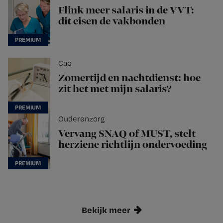
Flink meer salaris in de VVT:
dit eisen de vakbonden
Cao
Zomertijd en nachtdienst: hoe
zit het met mijn salaris?
Ouderenzorg
Vervang SNAQ of MUST, stelt
herziene richtlijn ondervoeding
Bekijk meer