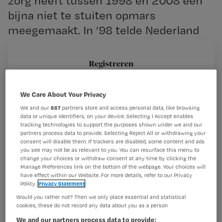
zorg heeft tussen 1998 en 2008 een
bijna niet te stuiten opmars
meegemaakt. In ’98 telde Nederland
13.000 houders van een eigen
zorgbudget, tien jaar later waren dat
Registreren
er 150.000.
Wil je dit artikel lezen?
We Care About Your Privacy
Maak gratis een account aan en lees 2
…
We and our
887
partners store and access personal data, like browsing
artikelen gratis per maand
data or unique identifiers, on your device. Selecting I Accept enables
tracking technologies to support the purposes shown under we and our
partners process data to provide. Selecting Reject All or withdrawing your
Al een account of abonnement?
Log dan in
consent will disable them. If trackers are disabled, some content and ads
you see may not be as relevant to you. You can resurface this menu to
change your choices or withdraw consent at any time by clicking the
Manage Preferences link on the bottom of the webpage. Your choices will
have effect within our Website. For more details, refer to our Privacy
Wat
Policy.
Privacy Statement
is
Would you rather not? Then we only place essential and statistical
je
cookies, these do not record any data about you as a person
e-
We and our partners process data to provide: