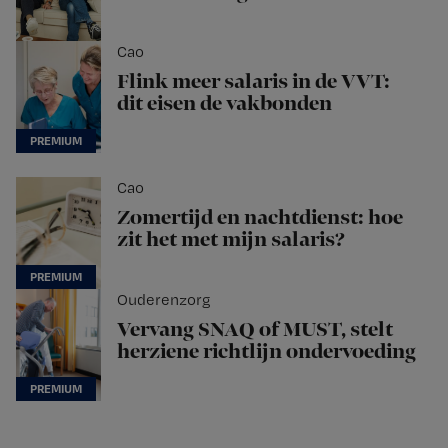
Cao
Flink meer salaris in de VVT:
dit eisen de vakbonden
Cao
Zomertijd en nachtdienst: hoe
zit het met mijn salaris?
Ouderenzorg
Vervang SNAQ of MUST, stelt
herziene richtlijn ondervoeding