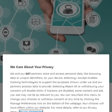
We Care About Your Privacy
We and our
887
partners store and access personal data, like browsing
data or unique identifiers, on your device. Selecting I Accept enables
tracking technologies to support the purposes shown under we and our
partners process data to provide. Selecting Reject All or withdrawing your
consent will disable them. If trackers are disabled, some content and ads
you see may not be as relevant to you. You can resurface this menu to
change your choices or withdraw consent at any time by clicking the
Manage Preferences link on the bottom of the webpage. Your choices will
have effect within our Website. For more details, refer to our Privacy
Het OLVG werkt aan een app waarmee
Policy.
Privacy Statement