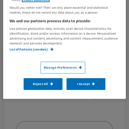
patiënten straks op ieder moment
Would you rather not? Then we only place essential and statistical
cookies, these do not record any data about you as a person
kunnen aangeven in welke mate zij
We and our partners process data to provide:
postoperatieve pijn hebben. De app
Use precise geolocation data. Actively scan device characteristics for
kreeg vorige week een innovatieprijs
identification. Store and/or access information on a device. Personalised
advertising and content, advertising and content measurement, audience
van de Samenwerkende Topklinische
research and services development.
Ziekenhuizen (STZ).
List of Partners (vendors)
Registreren
Wil je dit artikel lezen?
Manage Preferences
De
Maak gratis een account aan en lees 2
…
Reject All
I Accept
artikelen gratis per maand
Al een account of abonnement?
Log dan in
Wat
is