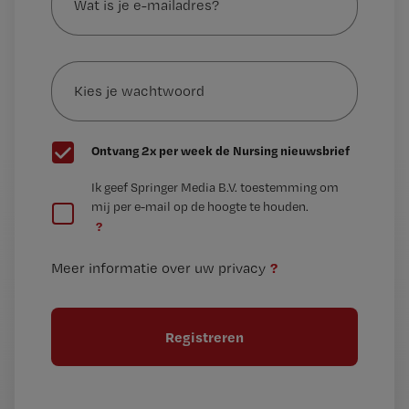
je
e-
Kies
mailadres?
je
*
wachtwoord
G
Ontvang 2x per week de Nursing nieuwsbrief
e
G
Ik geef Springer Media B.V. toestemming om
e
mij per e-mail op de hoogte te houden.
e
n
?
e
t
n
i
?
Meer informatie over uw privacy
t
t
i
e
t
l
e
l
?