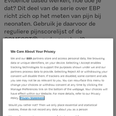
Evidence based werken, hoe doe je
dat? Dit deel van de serie over EBP
richt zich op het meten van pijn bij
neonaten. Gebruik je daarvoor de
reguliere pijnscorelijst of de
COMFORT© -gedragsschaal?
We Care About Your Privacy
Registreren
We and our
889
partners store and access personal data, like browsing
Wil je dit artikel lezen?
data or unique identifiers, on your device. Selecting I Accept enables
Casus
tracking technologies to support the purposes shown under we and our
Vanmorgen
partners process data to provide. Selecting Reject All or withdrawing your
Maak gratis een account aan en lees 2
…
consent will disable them. If trackers are disabled, some content and ads
artikelen gratis per maand
you see may not be as relevant to you. You can resurface this menu to
change your choices or withdraw consent at any time by clicking the
Manage Preferences link on the bottom of the webpage. Your choices will
Al een account of abonnement?
Log dan in
have effect within our Website. For more details, refer to our Privacy
Policy.
Privacy Statement
Would you rather not? Then we only place essential and statistical
cookies, these do not record any data about you as a person
Wat