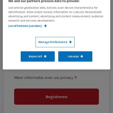
We and our partners process data to provide:
is
Use precise geolocation data. Actively scan device characteristics for
je
identification. Store and/or access information on a device. Personalised
e-
advertising and content, advertising and content measurement, audience
Kies
mailadres?
research and services development.
je
List of Partners (vendors)
*
wachtwoord
Manage Preferences
G
Ontvang 2x per week de Nursing nieuwsbrief
e
G
Ik geef Springer Media B.V. toestemming om
e
Reject All
I Accept
mij per e-mail op de hoogte te houden.
e
n
?
e
t
n
i
?
Meer informatie over uw privacy
t
t
i
e
t
l
e
l
?