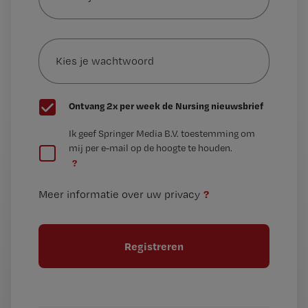
je
e-
Kies
mailadres?
je
*
wachtwoord
G
Ontvang 2x per week de Nursing nieuwsbrief
e
G
Ik geef Springer Media B.V. toestemming om
e
mij per e-mail op de hoogte te houden.
e
n
?
e
t
n
i
?
Meer informatie over uw privacy
t
t
i
e
t
l
e
l
?