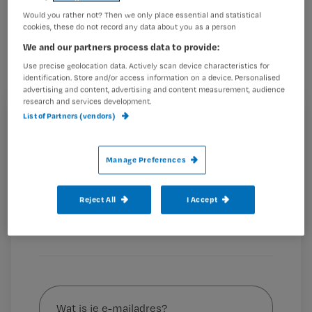
De numerieke schaal voor
pijn
(
NRS
Would you rather not? Then we only place essential and statistical
cookies, these do not record any data about you as a person
score
) mist enkele belangrijke
We and our partners process data to provide:
aspecten van pijn. Dat stellen
Use precise geolocation data. Actively scan device characteristics for
identification. Store and/or access information on a device. Personalised
Zweedse wetenschappers in een
advertising and content, advertising and content measurement, audience
research and services development.
nieuwe studie.
List of Partners (vendors)
Registreren
Wil je dit artikel lezen?
De pijnschaal zegt niets over het type pijn. Ook wordt niet
Manage Preferences
duidelijk
Maak gratis een account aan en lees 2
…
artikelen gratis per maand
Reject All
I Accept
Al een account of abonnement?
Log dan in
Wat
is