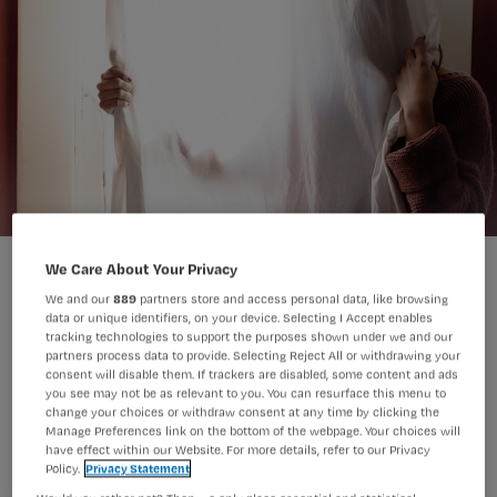
We Care About Your Privacy
We and our
889
partners store and access personal data, like browsing
data or unique identifiers, on your device. Selecting I Accept enables
tracking technologies to support the purposes shown under we and our
Lichtere tuchtmaatregelen zoals een
partners process data to provide. Selecting Reject All or withdrawing your
consent will disable them. If trackers are disabled, some content and ads
berisping of geldboete worden
you see may not be as relevant to you. You can resurface this menu to
change your choices or withdraw consent at any time by clicking the
binnenkort alleen nog openbaar
Manage Preferences link on the bottom of the webpage. Your choices will
have effect within our Website. For more details, refer to our Privacy
gemaakt als de tuchtrechter dat nodig
Policy.
Privacy Statement
vindt. Wat vind jij daarvan? Reageer op