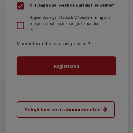
G
Ontvang 2x per week de Nursing nieuwsbrief
e
G
Ik geef Springer Media B.V. toestemming om
e
mij per e-mail op de hoogte te houden.
e
n
?
e
t
n
i
?
Meer informatie over uw privacy
t
t
i
e
t
l
e
l
?
Bekijk hier onze abonnementen