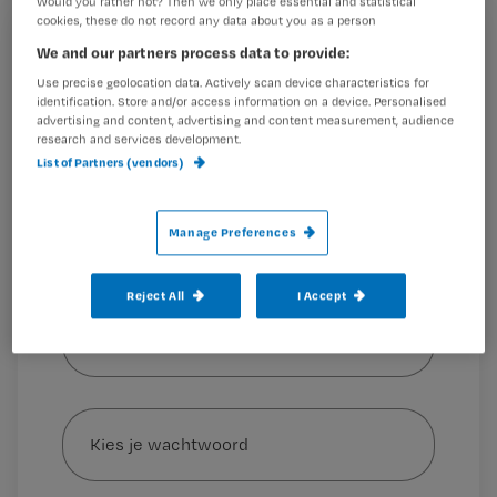
Would you rather not? Then we only place essential and statistical
de poll!
cookies, these do not record any data about you as a person
Registreren
We and our partners process data to provide:
Use precise geolocation data. Actively scan device characteristics for
Wil je dit artikel lezen?
identification. Store and/or access information on a device. Personalised
De Eerste en Tweede kamer
zijn eruit
:
advertising and content, advertising and content measurement, audience
research and services development.
Maak gratis een account aan en lees 2
…
List of Partners (vendors)
artikelen gratis per maand
Al een account of abonnement?
Log dan in
Manage Preferences
Reject All
I Accept
Wat
is
je
e-
Kies
mailadres?
je
*
wachtwoord