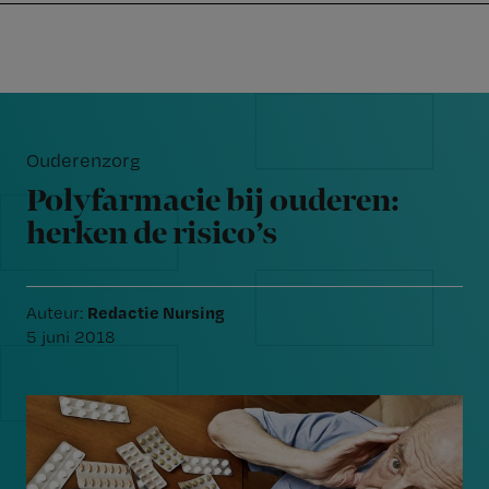
Nursing
W
Skip
Skip
Skip
voor
m
Inloggen
to
to
to
verpleegkundigen
wi
primary
main
footer
jo
navigation
content
Reader
st
Interactions
be
Ouderenzorg
Polyfarmacie bij ouderen:
herken de risico’s
Redactie Nursing
Auteur:
5 juni 2018