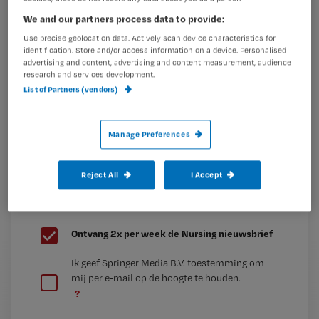
artikelen gratis per maand
We and our partners process data to provide:
Al een account of abonnement?
Log dan in
Use precise geolocation data. Actively scan device characteristics for
identification. Store and/or access information on a device. Personalised
advertising and content, advertising and content measurement, audience
research and services development.
List of Partners (vendors)
Wat
is
je
Manage Preferences
e-
Kies
mailadres?
Reject All
I Accept
je
*
wachtwoord
G
Ontvang 2x per week de Nursing nieuwsbrief
e
G
Ik geef Springer Media B.V. toestemming om
e
mij per e-mail op de hoogte te houden.
e
n
?
e
t
n
i