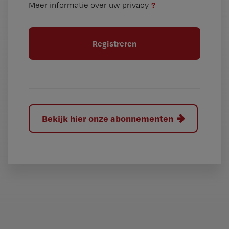
?
Meer informatie over uw privacy
t
t
i
e
t
l
e
l
?
Bekijk hier onze abonnementen