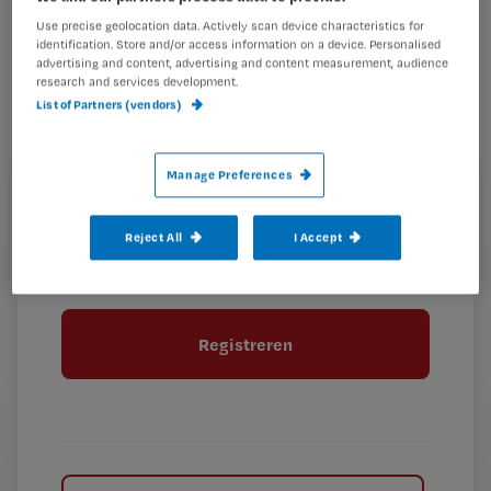
Kies
mailadres?
Use precise geolocation data. Actively scan device characteristics for
je
*
identification. Store and/or access information on a device. Personalised
wachtwoord
advertising and content, advertising and content measurement, audience
research and services development.
List of Partners (vendors)
G
Ontvang 2x per week de Nursing nieuwsbrief
e
G
Ik geef Springer Media B.V. toestemming om
e
Manage Preferences
mij per e-mail op de hoogte te houden.
e
n
?
e
t
Reject All
I Accept
n
i
?
Meer informatie over uw privacy
t
t
i
e
t
l
e
l
?