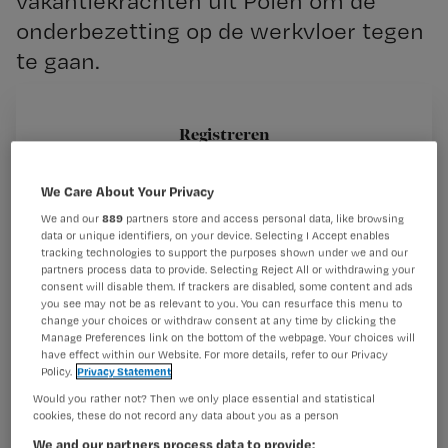
vakantiekrachten uit Polen om de
onderbezetting op de werkvloer tegen
te gaan.
Registreren
Een reportage in EenVandaag liet vrijdagavond zien dat
Wil je dit artikel lezen?
deze verzorgenden nauwelijks een woord Nederlands
We Care About Your Privacy
spreken. In
Maak gratis een account aan en lees 2
We and our
889
partners store and access personal data, like browsing
…
data or unique identifiers, on your device. Selecting I Accept enables
artikelen gratis per maand
tracking technologies to support the purposes shown under we and our
partners process data to provide. Selecting Reject All or withdrawing your
Al een account of abonnement?
Log dan in
consent will disable them. If trackers are disabled, some content and ads
you see may not be as relevant to you. You can resurface this menu to
change your choices or withdraw consent at any time by clicking the
Manage Preferences link on the bottom of the webpage. Your choices will
have effect within our Website. For more details, refer to our Privacy
Wat
Policy.
Privacy Statement
is
Would you rather not? Then we only place essential and statistical
je
cookies, these do not record any data about you as a person
e-
We and our partners process data to provide: