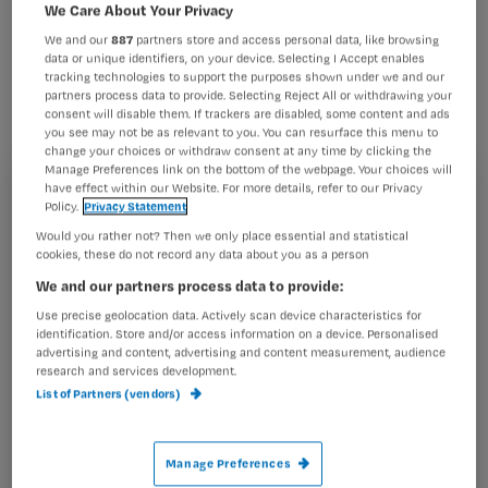
ingezet bij door opioïden veroorzaakte
We Care About Your Privacy
constipatie (Movicolon® (macrogol),
We and our
887
partners store and access personal data, like browsing
data or unique identifiers, on your device. Selecting I Accept enables
magnesiumoxidetabletten en soms
tracking technologies to support the purposes shown under we and our
partners process data to provide. Selecting Reject All or withdrawing your
lactulose) zin heeft bij oncologische
consent will disable them. If trackers are disabled, some content and ads
you see may not be as relevant to you. You can resurface this menu to
patiënten.
change your choices or withdraw consent at any time by clicking the
Manage Preferences link on the bottom of the webpage. Your choices will
have effect within our Website. For more details, refer to our Privacy
Registreren
Policy.
Privacy Statement
Would you rather not? Then we only place essential and statistical
Wil je dit artikel lezen?
Casus
cookies, these do not record any data about you as a person
Oncologische patiënten die chemotherapie krijgen
We and our partners process data to provide:
Maak gratis een account aan en lees 2
…
Use precise geolocation data. Actively scan device characteristics for
artikelen gratis per maand
identification. Store and/or access information on a device. Personalised
advertising and content, advertising and content measurement, audience
Al een account of abonnement?
Log dan in
research and services development.
List of Partners (vendors)
Wat
Manage Preferences
is