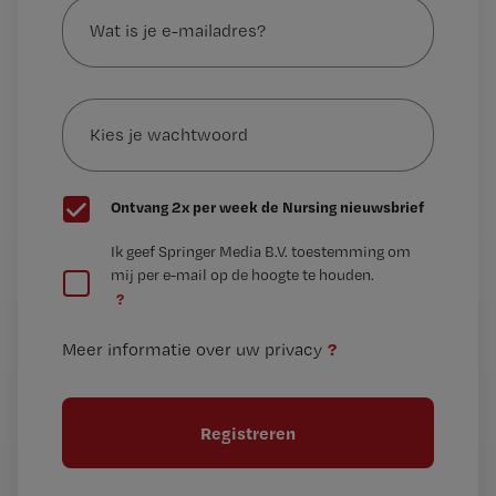
is
je
e-
Kies
mailadres?
je
*
wachtwoord
G
Ontvang 2x per week de Nursing nieuwsbrief
e
G
Ik geef Springer Media B.V. toestemming om
e
mij per e-mail op de hoogte te houden.
e
n
?
e
t
n
i
?
Meer informatie over uw privacy
t
t
i
e
t
l
e
l
?