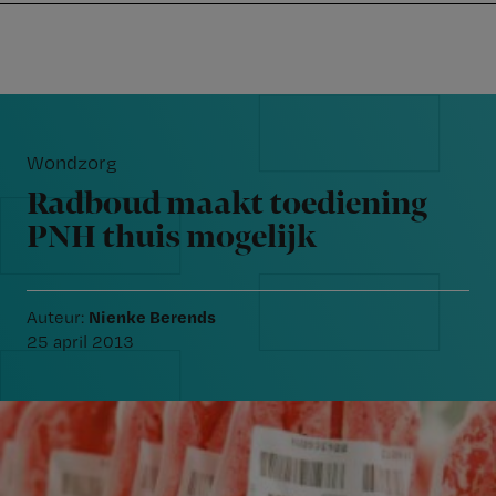
Nursing
W
Skip
Skip
Skip
voor
m
Inloggen
to
to
to
verpleegkundigen
wi
primary
main
footer
jo
navigation
content
Reader
st
Interactions
be
Wondzorg
Radboud maakt toediening
PNH thuis mogelijk
Nienke Berends
Auteur:
25 april 2013