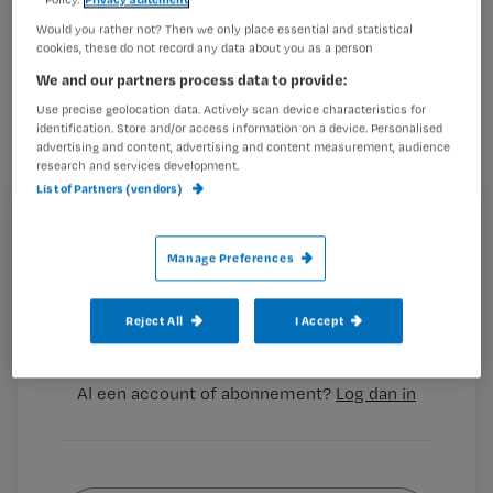
Speciaal opgeleide
Would you rather not? Then we only place essential and statistical
cookies, these do not record any data about you as a person
thuiszorgverpleegkundigen kunnen
We and our partners process data to provide:
tegenwoordig thuis medicatie geven
Use precise geolocation data. Actively scan device characteristics for
aan patiënten van het UMC St
identification. Store and/or access information on a device. Personalised
advertising and content, advertising and content measurement, audience
Radboud met de zeldzame
research and services development.
hematologische aandoening PNH.
List of Partners (vendors)
Registreren
Manage Preferences
Wil je dit artikel lezen?
Het UMC St Radboud is de enige plek in Nederland waar
er kennis is
Reject All
I Accept
Maak gratis een account aan en lees 2
…
artikelen gratis per maand
Al een account of abonnement?
Log dan in
Wat