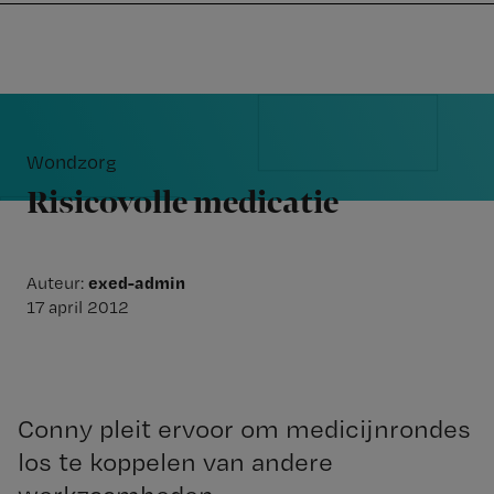
Nursing
W
Skip
Skip
Skip
voor
m
Inloggen
to
to
to
verpleegkundigen
wi
primary
main
footer
jo
navigation
content
Reader
st
Interactions
be
Wondzorg
Risicovolle medicatie
exed-admin
Auteur:
17 april 2012
Conny pleit ervoor om medicijnrondes
los te koppelen van andere