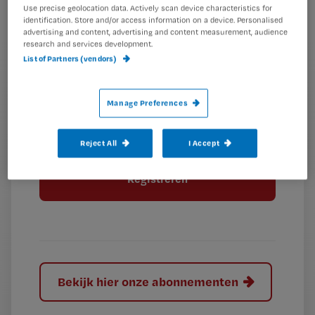
Use precise geolocation data. Actively scan device characteristics for
identification. Store and/or access information on a device. Personalised
G
advertising and content, advertising and content measurement, audience
Ontvang 2x per week de Nursing nieuwsbrief
research and services development.
e
List of Partners (vendors)
G
Ik geef Springer Media B.V. toestemming om
e
mij per e-mail op de hoogte te houden.
e
n
?
e
t
Manage Preferences
n
i
?
Meer informatie over uw privacy
t
t
Reject All
I Accept
i
e
t
l
e
l
?
Bekijk hier onze abonnementen