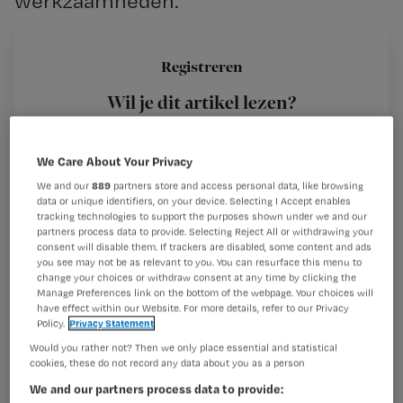
werkzaamheden.
Registreren
Er worden nog steeds te veel fouten gemaakt rondom
Wil je dit artikel lezen?
medicatie. Er zijn veel schakels vanaf het moment van
voorschrijven door de arts tot het
Maak gratis een account aan en lees 2
…
We Care About Your Privacy
artikelen gratis per maand
We and our
889
partners store and access personal data, like browsing
Al een account of abonnement?
Log dan in
data or unique identifiers, on your device. Selecting I Accept enables
tracking technologies to support the purposes shown under we and our
partners process data to provide. Selecting Reject All or withdrawing your
consent will disable them. If trackers are disabled, some content and ads
you see may not be as relevant to you. You can resurface this menu to
Wat
change your choices or withdraw consent at any time by clicking the
Manage Preferences link on the bottom of the webpage. Your choices will
is
have effect within our Website. For more details, refer to our Privacy
je
Policy.
Privacy Statement
e-
Would you rather not? Then we only place essential and statistical
Kies
mailadres?
cookies, these do not record any data about you as a person
je
*
We and our partners process data to provide:
wachtwoord