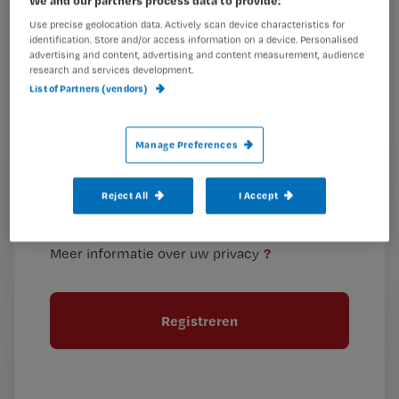
je
Use precise geolocation data. Actively scan device characteristics for
e-
identification. Store and/or access information on a device. Personalised
Kies
mailadres?
advertising and content, advertising and content measurement, audience
je
research and services development.
*
List of Partners (vendors)
wachtwoord
G
Ontvang 2x per week de Nursing nieuwsbrief
Manage Preferences
e
G
Ik geef Springer Media B.V. toestemming om
e
mij per e-mail op de hoogte te houden.
e
Reject All
I Accept
n
?
e
t
n
i
?
Meer informatie over uw privacy
t
t
i
e
t
l
e
l
?