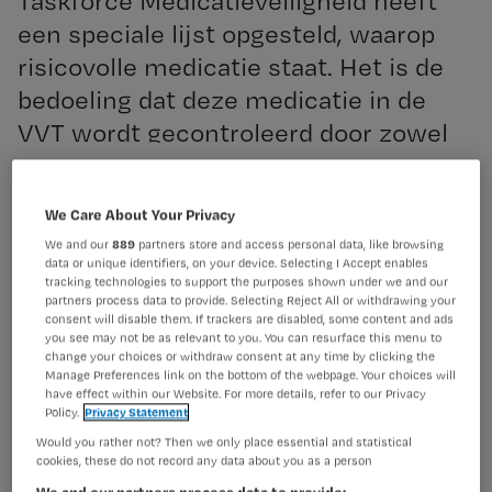
Taskforce Medicatieveiligheid heeft
een speciale lijst opgesteld, waarop
risicovolle medicatie staat. Het is de
bedoeling dat deze medicatie in de
VVT wordt gecontroleerd door zowel
apotheker als verpleegkundige.
Registreren
We Care About Your Privacy
Wil je dit artikel lezen?
We and our
889
partners store and access personal data, like browsing
data or unique identifiers, on your device. Selecting I Accept enables
De dubbelcheck van de medicatie is een
tracking technologies to support the purposes shown under we and our
Maak gratis een account aan en lees 2
…
partners process data to provide. Selecting Reject All or withdrawing your
artikelen gratis per maand
consent will disable them. If trackers are disabled, some content and ads
you see may not be as relevant to you. You can resurface this menu to
Al een account of abonnement?
Log dan in
change your choices or withdraw consent at any time by clicking the
Manage Preferences link on the bottom of the webpage. Your choices will
have effect within our Website. For more details, refer to our Privacy
Policy.
Privacy Statement
Would you rather not? Then we only place essential and statistical
Wat
cookies, these do not record any data about you as a person
is
We and our partners process data to provide: