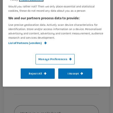
Ouderen moeten meer worden
Would you rather not? Then we only place essential and statistical
cookies, these do not record any data about you as a person
gestimuleerd om eventuele
We and our partners process data to provide:
behandelingen in de laatste
Use precise geolocation data. Actively scan device characteristics for
levensfase bespreekbaar te maken
identification. Store and/or access information on a device. Personalised
advertising and content, advertising and content measurement, audience
met artsen en hun naasten.
research and services development.
List of Partners (vendors)
Registreren
Wil je dit artikel lezen?
Dat zegt
promovendus Pam Kaspers van de VU in
Manage Preferences
Amsterdam
. Volgens haar onderzoek is
Maak gratis een account aan en lees 2
…
Reject All
I Accept
artikelen gratis per maand
Al een account of abonnement?
Log dan in
Wat
is