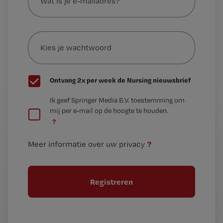
je
e-
Kies
mailadres?
je
*
wachtwoord
G
Ontvang 2x per week de Nursing nieuwsbrief
e
G
Ik geef Springer Media B.V. toestemming om
e
mij per e-mail op de hoogte te houden.
e
n
?
e
t
n
i
?
Meer informatie over uw privacy
t
t
i
e
t
l
e
l
?