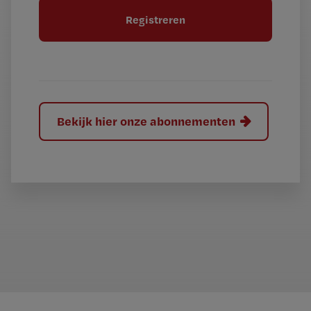
t
l
e
l
?
Bekijk hier onze abonnementen