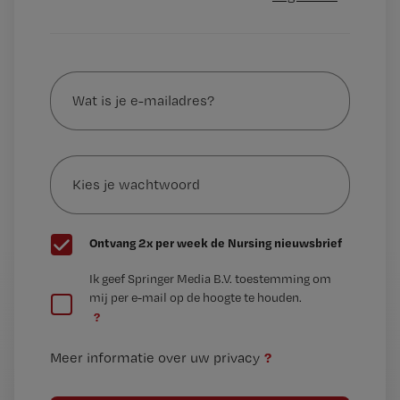
Wat
is
je
e-
Kies
mailadres?
je
*
wachtwoord
G
Ontvang 2x per week de Nursing nieuwsbrief
e
G
Ik geef Springer Media B.V. toestemming om
e
mij per e-mail op de hoogte te houden.
e
n
?
e
t
n
i
?
Meer informatie over uw privacy
t
t
i
e