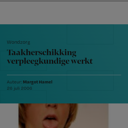
Nursing
W
Skip
Skip
Skip
voor
m
Inloggen
to
to
to
verpleegkundigen
wi
primary
main
footer
jo
navigation
content
Reader
st
Interactions
be
Wondzorg
Taakherschikking
verpleegkundige werkt
Margot Hamel
Auteur:
26 juli 2006