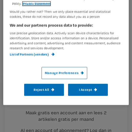
Policy.
Privacy Statement
Would you rather not? Then we only place essential and statistical
Taakherschikking en taakdelegatie
cookies, these do not record any data about you as a person
tussen artsen en andere
We and our partners process data to provide:
beroepsgroepen kunnen een
Use precise geolocation data. Actively scan device characteristics for
identification. Store and/or access information on a device. Personalised
waardevolle bijdrage leveren aan de
advertising and content, advertising and content measurement, audience
kwaliteit en doelmatigheid van de
research and services development.
List of Partners (vendors)
zorg. Dat concludeert
onderzoeksbureau Prismant in een
Manage Preferences
studie naar twintig
succesvoorbeelden van
Registreren
Reject All
I Accept
taakherschikking en –delegatie.
Wil je dit artikel lezen?
Maak gratis een account aan en lees 2
…
artikelen gratis per maand
Al een account of abonnement?
Log dan in