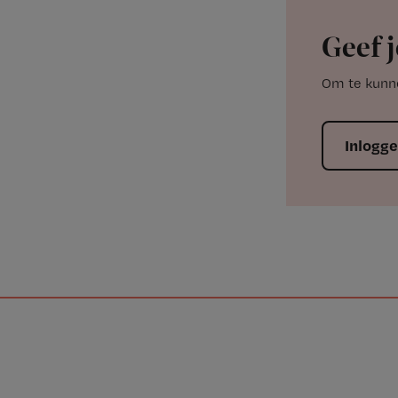
Geef j
Om te kunne
Inlogg