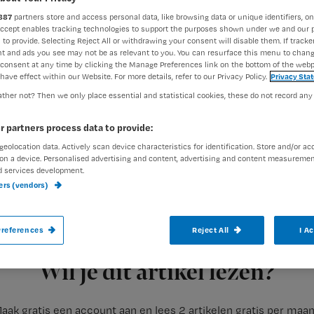
extra doen
887
partners store and access personal data, like browsing data or unique identifiers, on
Accept enables tracking technologies to support the purposes shown under we and our 
 to provide. Selecting Reject All or withdrawing your consent will disable them. If tracker
t and ads you see may not be as relevant to you. You can resurface this menu to chan
consent at any time by clicking the Manage Preferences link on the bottom of the webp
Redactie Nursing
11 a
Auteur:
have effect within our Website. For more details, refer to our Privacy Policy.
Privacy Sta
ther not? Then we only place essential and statistical cookies, these do not record any
r partners process data to provide:
geolocation data. Actively scan device characteristics for identification. Store and/or ac
on a device. Personalised advertising and content, advertising and content measuremen
d services development.
Janneke van Aalst (39) is verpleegkundige 
ners (vendors)
Volgens haar collega’s wordt ze door cli
informatie van bijscholingen en congresse
references
Reject All
I A
Registreren
Wil je dit artikel lezen?
aak gratis een account aan en lees 2 artikelen gratis per maa