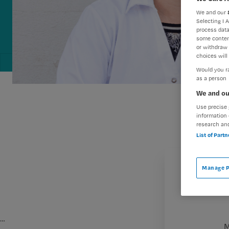
We and our
Selecting I 
process data
some conten
or withdraw 
choices will 
Would you ra
as a person
We and ou
Use precise 
information 
research an
List of Part
Manage P
…
M