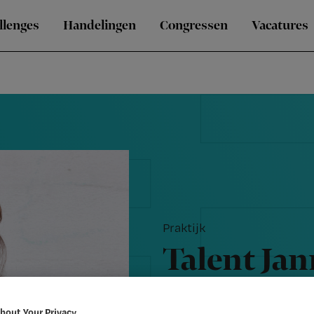
llenges
Handelingen
Congressen
Vacatures
Praktijk
Talent Jan
thuiszorg 
bout Your Privacy