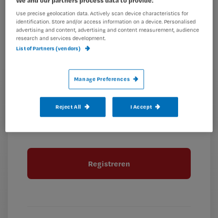
e-
Use precise geolocation data. Actively scan device characteristics for
Kies
mailadres?
identification. Store and/or access information on a device. Personalised
je
*
advertising and content, advertising and content measurement, audience
research and services development.
wachtwoord
List of Partners (vendors)
G
Ontvang 2x per week de Nursing nieuwsbrief
e
Manage Preferences
G
Ik geef Springer Media B.V. toestemming om
e
mij per e-mail op de hoogte te houden.
e
n
?
e
Reject All
I Accept
t
n
i
?
Meer informatie over uw privacy
t
t
i
e
t
l
e
l
?