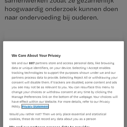
samenwerken zodat ze gezamenlijk
hoogwaardig onderzoek kunnen doen
naar ondervoeding bij ouderen.
Dat concludeert de Gezondheidsraad in een onderzoek
Registreren
dat dinsdag is gepresenteerd.
Wil je dit artikel lezen?
We Care About Your Privacy
De laatste jaren besteden ziekenhuizen veel aandacht
aan ondervoeding
We and our
887
partners store and access personal data, like browsing
data or unique identifiers, on your device. Selecting I Accept enables
Maak gratis een account aan en lees 2
…
tracking technologies to support the purposes shown under we and our
artikelen gratis per maand
partners process data to provide. Selecting Reject All or withdrawing your
consent will disable them. If trackers are disabled, some content and ads
Al een account of abonnement?
Log dan in
you see may not be as relevant to you. You can resurface this menu to
change your choices or withdraw consent at any time by clicking the
Manage Preferences link on the bottom of the webpage. Your choices will
have effect within our Website. For more details, refer to our Privacy
Policy.
Privacy Statement
Wat
Would you rather not? Then we only place essential and statistical
is
cookies, these do not record any data about you as a person
je
We and our partners process data to provide: