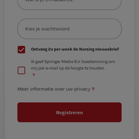
je
e-
Kies
mailadres?
je
*
wachtwoord
G
Ontvang 2x per week de Nursing nieuwsbrief
e
G
Ik geef Springer Media B.V. toestemming om
e
mij per e-mail op de hoogte te houden.
e
n
?
e
t
n
i
?
Meer informatie over uw privacy
t
t
i
e
t
l
e
l
?