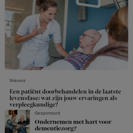
Nieuws
Een patiënt doorbehandelen in de laatste
levensfase: wat zijn jouw ervaringen als
verpleegkundige?
Gesponsord
Ondernemen met hart voor
dementiezorg?