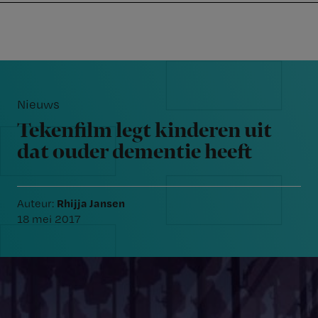
Nursing
W
Skip
Skip
Skip
voor
m
Inloggen
to
to
to
verpleegkundigen
wi
primary
main
footer
jo
navigation
content
Reader
st
Interactions
be
Nieuws
Tekenfilm legt kinderen uit
dat ouder dementie heeft
Rhijja Jansen
Auteur:
18 mei 2017