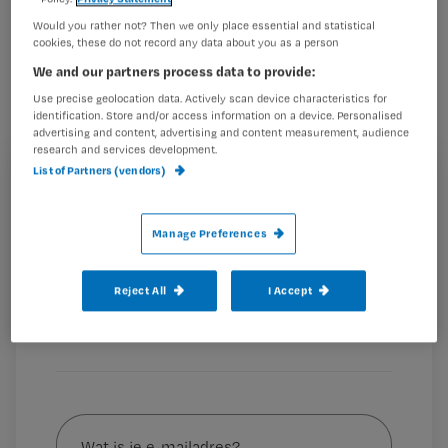
Hoe leg je een jong kind uit wat er
Would you rather not? Then we only place essential and statistical
gebeurt als papa of mama dementie
cookies, these do not record any data about you as a person
We and our partners process data to provide:
heeft? Het VUmc Alzheimercentrum
Use precise geolocation data. Actively scan device characteristics for
heeft een Nederlandse vertaling laten
identification. Store and/or access information on a device. Personalised
maken van een korte animatiefilm uit
advertising and content, advertising and content measurement, audience
research and services development.
Noorwegen.
List of Partners (vendors)
Registreren
Wil je dit artikel lezen?
Manage Preferences
De film gaat over
Maak gratis een account aan en lees 2
…
artikelen gratis per maand
Reject All
I Accept
Al een account of abonnement?
Log dan in
Wat
is