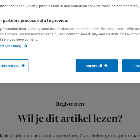
ther not? Then we only place essential and statistical cookies, these do not record any
r partners process data to provide:
Rhijja Jansen
21 juli 2016
Auteur:
geolocation data. Actively scan device characteristics for identification. Store and/or ac
on a device. Personalised advertising and content, advertising and content measuremen
d services development.
ners (vendors)
references
Reject All
I A
Tijdschrift voor Verzorgenden (TvV) is op
hun belevenissen willen schrijven.
Tijdschrift voor Verzorgenden
(TvV) is hét vakblad voor verzo
Registreren
ouderenzorg
Wil je dit artikel lezen?
aak gratis een account aan en lees 2 artikelen gratis per maa