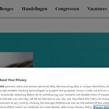
llenges
Handelingen
Congressen
Vacatures
bout Your Privacy
889
partners store and access personal data, like browsing data or unique identifiers, on
Tijdschrift 
Accept enables tracking technologies to support the purposes shown under we and our 
 to provide. Selecting Reject All or withdrawing your consent will disable them. If tracker
t and ads you see may not be as relevant to you. You can resurface this menu to chan
zoekt colum
consent at any time by clicking the Manage Preferences link on the bottom of the webp
have effect within our Website. For more details, refer to our Privacy Policy.
Privacy Sta