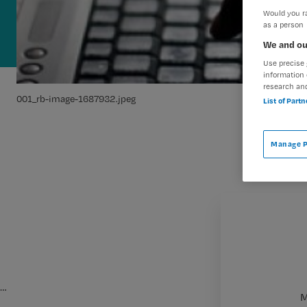
Would you ra
as a person
We and ou
Use precise 
information 
research an
001_rb-image-1687932.jpeg
List of Part
Manage P
…
M