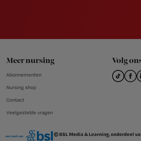
Footer
Meer nursing
Volg on
Abonnementen
Nursing shop
Contact
Veelgestelde vragen
© BSL Media & Learning, onderdeel v