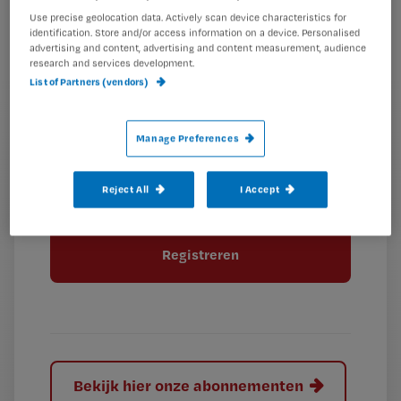
je
*
Use precise geolocation data. Actively scan device characteristics for
wachtwoord
identification. Store and/or access information on a device. Personalised
advertising and content, advertising and content measurement, audience
research and services development.
G
Ontvang 2x per week de Nursing nieuwsbrief
List of Partners (vendors)
e
G
Ik geef Springer Media B.V. toestemming om
e
mij per e-mail op de hoogte te houden.
e
n
Manage Preferences
?
e
t
n
i
?
Meer informatie over uw privacy
Reject All
I Accept
t
t
i
e
t
l
e
l
?
Bekijk hier onze abonnementen