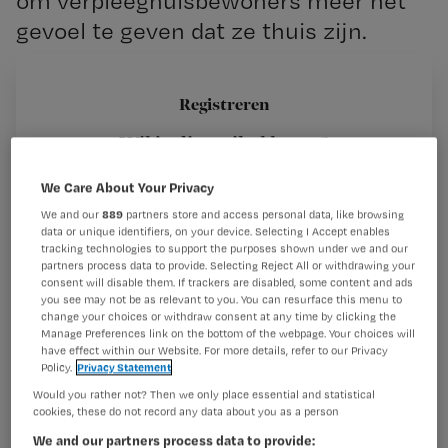
om verpleeghuisbewoners meer het
gevoel te geven dat ze thuis zijn.
Registreren
Met de toolbox kunnen zorginstellingen aan slag met
Wil je dit artikel lezen?
veranderingen in de omgeving van het gebouw en het
gedrag van
We Care About Your Privacy
Maak gratis een account aan en lees 2
…
artikelen gratis per maand
We and our
889
partners store and access personal data, like browsing
data or unique identifiers, on your device. Selecting I Accept enables
Al een account of abonnement?
Log dan in
tracking technologies to support the purposes shown under we and our
partners process data to provide. Selecting Reject All or withdrawing your
consent will disable them. If trackers are disabled, some content and ads
you see may not be as relevant to you. You can resurface this menu to
change your choices or withdraw consent at any time by clicking the
Wat
Manage Preferences link on the bottom of the webpage. Your choices will
have effect within our Website. For more details, refer to our Privacy
is
Policy.
Privacy Statement
je
Would you rather not? Then we only place essential and statistical
e-
cookies, these do not record any data about you as a person
Kies
mailadres?
We and our partners process data to provide: