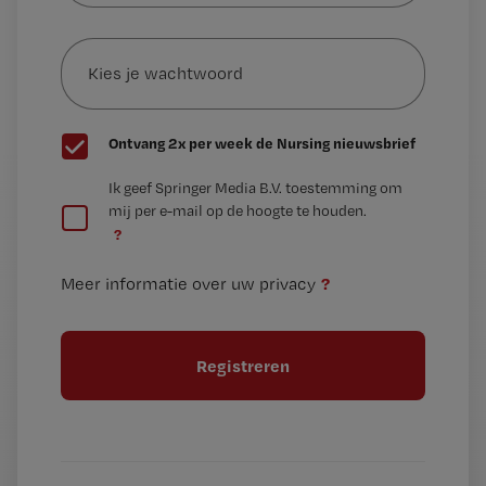
e-
Kies
mailadres?
je
*
wachtwoord
G
Ontvang 2x per week de Nursing nieuwsbrief
e
G
Ik geef Springer Media B.V. toestemming om
e
mij per e-mail op de hoogte te houden.
e
n
?
e
t
n
i
?
Meer informatie over uw privacy
t
t
i
e
t
l
e
l
?