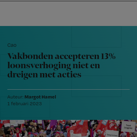
Nursing
W
Skip
Skip
Skip
voor
m
Inloggen
to
to
to
verpleegkundigen
wi
primary
main
footer
jo
navigation
content
Reader
st
Interactions
be
Cao
Vakbonden accepteren 13%
loonsverhoging niet en
dreigen met acties
Margot Hamel
Auteur:
1 februari 2023