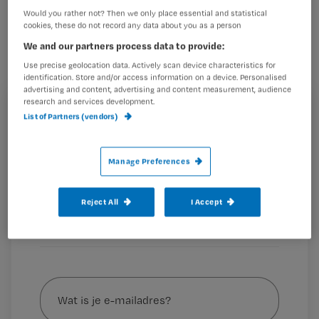
Would you rather not? Then we only place essential and statistical
cookies, these do not record any data about you as a person
Het cao-overleg tussen de vakbonden
We and our partners process data to provide:
en de NVZ is mislukt. FNV, CNV, NU’91
Use precise geolocation data. Actively scan device characteristics for
identification. Store and/or access information on a device. Personalised
en FBZ dreigen met acties in de
advertising and content, advertising and content measurement, audience
research and services development.
ziekenhuizen.
Registreren
List of Partners (vendors)
Wil je dit artikel lezen?
De NVZ blijft bij 13 procent meer loon
Manage Preferences
Maak gratis een account aan en lees 2
…
artikelen gratis per maand
Reject All
I Accept
Al een account of abonnement?
Log dan in
Wat
is
je