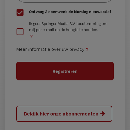
G
Ontvang 2x per week de Nursing nieuwsbrief
e
G
Ik geef Springer Media B.V. toestemming om
e
mij per e-mail op de hoogte te houden.
e
n
?
e
t
n
i
?
Meer informatie over uw privacy
t
t
i
e
t
l
e
l
?
Bekijk hier onze abonnementen