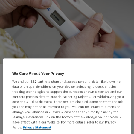
ANP
Foto:
We Care About Your Privacy
We and our
887
partners store and access personal data, like browsing
data or unique identifiers, on your device. Selecting I Accept enables
tracking technologies to support the purposes shown under we and our
Extra pauze, regelmatige werktijden.
partners process data to provide. Selecting Reject All or withdrawing your
consent will disable them. If trackers are disabled, some content and ads
Bij zwangerschap heb je als
you see may not be as relevant to you. You can resurface this menu to
change your choices or withdraw consent at any time by clicking the
verpleegkundige recht op extra
Manage Preferences link on the bottom of the webpage. Your choices will
bescherming en aanpassingen op de
have effect within our Website. For more details, refer to our Privacy
Policy.
Privacy Statement
werkvloer. De regels op een rij.