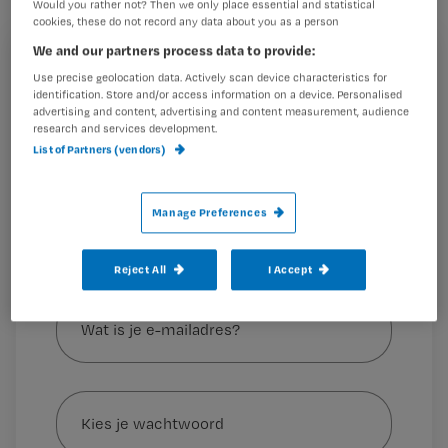
Would you rather not? Then we only place essential and statistical
cookies, these do not record any data about you as a person
We and our partners process data to provide:
Dit artikel is eerder verschenen op tvvtotaal.nl voor
Registreren
Use precise geolocation data. Actively scan device characteristics for
verzorgenden
identification. Store and/or access information on a device. Personalised
Wil je dit artikel lezen?
advertising and content, advertising and content measurement, audience
research and services development.
Allereerst is
Maak gratis een account aan en lees 2
List of Partners (vendors)
…
artikelen gratis per maand
Al een account of abonnement?
Log dan in
Manage Preferences
Reject All
I Accept
Wat
is
je
e-
Kies
mailadres?
je
*
wachtwoord