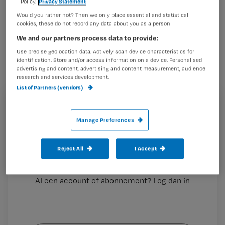
Policy.
Privacy Statement
Wat hebben de verschillende politieke
Would you rather not? Then we only place essential and statistical
cookies, these do not record any data about you as a person
partijen in petto voor
We and our partners process data to provide:
verpleegkundigen en de zorg? Nursing
Use precise geolocation data. Actively scan device characteristics for
zet de highlights van de verschillende
identification. Store and/or access information on a device. Personalised
advertising and content, advertising and content measurement, audience
partijen op een rij. Deze aflevering:
research and services development.
GroenLinks.
List of Partners (vendors)
Registreren
Manage Preferences
Wil je dit artikel lezen?
Let op: deze teksten komen uit de
verkiezingsporgramma’s
Reject All
I Accept
Maak gratis een account aan en lees 2
…
artikelen gratis per maand
Al een account of abonnement?
Log dan in
Wat