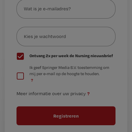
is
je
e-
Kies
mailadres?
je
*
wachtwoord
G
Ontvang 2x per week de Nursing nieuwsbrief
e
G
Ik geef Springer Media B.V. toestemming om
e
mij per e-mail op de hoogte te houden.
e
n
?
e
t
n
i
?
Meer informatie over uw privacy
t
t
i
e
t
l
e
l
?