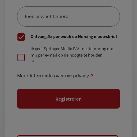
Kies
mailadres?
je
*
wachtwoord
G
Ontvang 2x per week de Nursing nieuwsbrief
e
G
Ik geef Springer Media B.V. toestemming om
e
mij per e-mail op de hoogte te houden.
e
n
?
e
t
n
i
?
Meer informatie over uw privacy
t
t
i
e
t
l
e
l
?