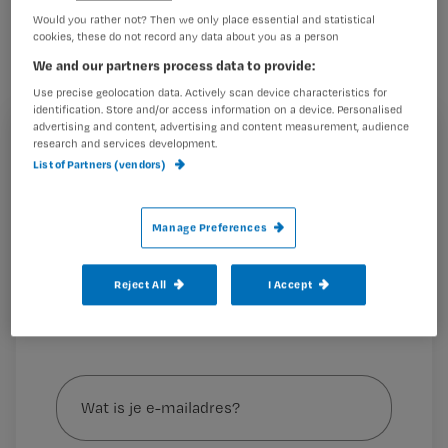
Een verpleeghuisbewoner heeft vol
Would you rather not? Then we only place essential and statistical
cookies, these do not record any data about you as a person
overgave gezorgd voor een uit het
We and our partners process data to provide:
nest gevallen musje.
Use precise geolocation data. Actively scan device characteristics for
identification. Store and/or access information on a device. Personalised
advertising and content, advertising and content measurement, audience
Registreren
research and services development.
Een klein nog hulpeloos musje viel uit het nest en
List of Partners (vendors)
Wil je dit artikel lezen?
belandde op het beton, naast woonzorgcentrum De
Regenboog van zorginstelling Coloriet, in
Maak gratis een account aan en lees 2
Manage Preferences
…
artikelen gratis per maand
Reject All
I Accept
Al een account of abonnement?
Log dan in
Wat
is
je
e-