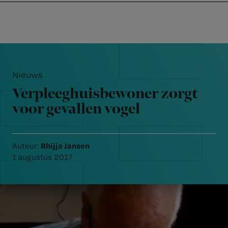
Nursing
W
Skip
Skip
Skip
voor
m
Inloggen
to
to
to
verpleegkundigen
wi
primary
main
footer
jo
navigation
content
Reader
st
Interactions
be
Nieuws
Verpleeghuisbewoner zorgt
voor gevallen vogel
Rhijja Jansen
Auteur:
1 augustus 2017