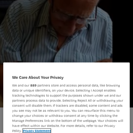
We Care About Your Privacy
We and our
889
partners store and access personal data, like browsing
data or unique identifiers, on your device. Selecting I Accept enables
tracking technologies to support the purposes shown under we and our
partners process data to provide. Selecting Reject All or withdrawing your
consent will disable them. If trackers are disabled, some content and ads
you see may not be as relevant to you. You can resurface this menu to
change your choices or withdraw consent at any time by clicking the
Manage Preferences link on the bottom of the webpage. Your choices will
have effect within our Website. For more details, refer to our Privacy
Policy.
Privacy Statement