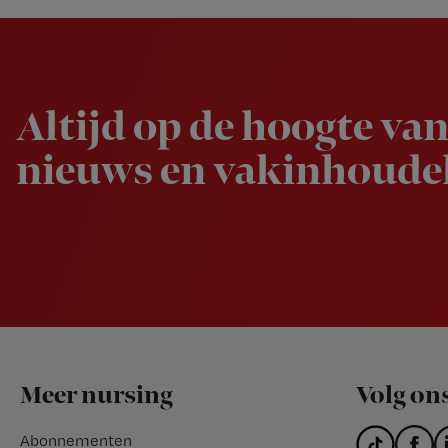
Newsletter
Altijd op de hoogte van
nieuws en vakinhoudel
Footer
Meer nursing
Volg on
Abonnementen