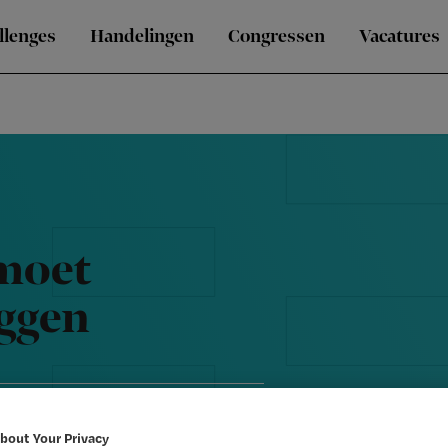
llenges
Handelingen
Congressen
Vacatures
moet
eggen
bout Your Privacy