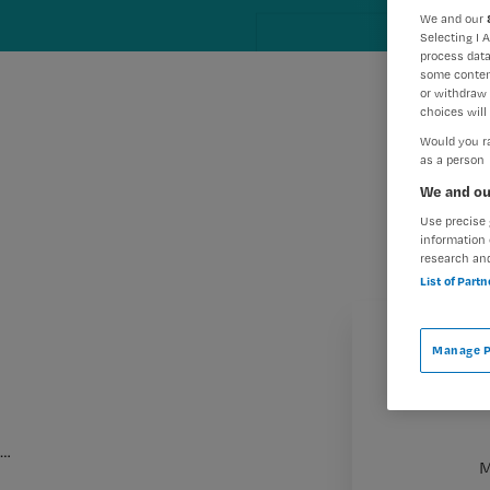
We and our
Selecting I 
process data
some conten
or withdraw 
choices will 
Would you ra
as a person
We and ou
Use precise 
information 
research an
List of Part
Manage P
…
M