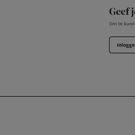
Geef j
Om te kunne
Inlogg