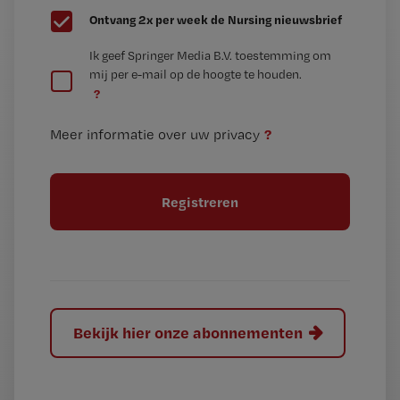
G
Ontvang 2x per week de Nursing nieuwsbrief
e
G
Ik geef Springer Media B.V. toestemming om
e
mij per e-mail op de hoogte te houden.
e
n
?
e
t
n
i
?
Meer informatie over uw privacy
t
t
i
e
t
l
e
l
?
Bekijk hier onze abonnementen