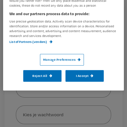
Would you rather not? Then we only place essential and statistical
cookies, these do not record any data about you as a person
Registreren
We and our partners process data to provide:
Nursing plaatste direct na de
bekendmaking van het
Use precise geolocation data. Actively scan device characteristics for
Wil je dit artikel lezen?
nieuws
een poll op Instagram
identification. Store and/or access information on a device. Personalised
advertising and content, advertising and content measurement, audience
(
@nursingvoorverpleegkundigen
), waar zo’n
research and services development.
Maak gratis een account aan en lees 2
…
List of Partners (vendors)
artikelen gratis per maand
Al een account of abonnement?
Log dan in
Manage Preferences
Reject All
I Accept
Wat
is
je
e-
Kies
mailadres?
je
*
wachtwoord