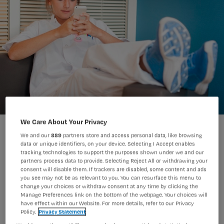
We Care About Your Privacy
We and our
889
partners store and access personal data, like browsing
data or unique identifiers, on your device. Selecting I Accept enables
tracking technologies to support the purposes shown under we and our
partners process data to provide. Selecting Reject All or withdrawing your
Op social media noemen de meeste
consent will disable them. If trackers are disabled, some content and ads
you see may not be as relevant to you. You can resurface this menu to
verpleegkundigen het besluit van het
change your choices or withdraw consent at any time by clicking the
Manage Preferences link on the bottom of the webpage. Your choices will
V&VN-bestuur om af te treden
have effect within our Website. For more details, refer to our Privacy
terecht.
Policy.
Privacy Statement