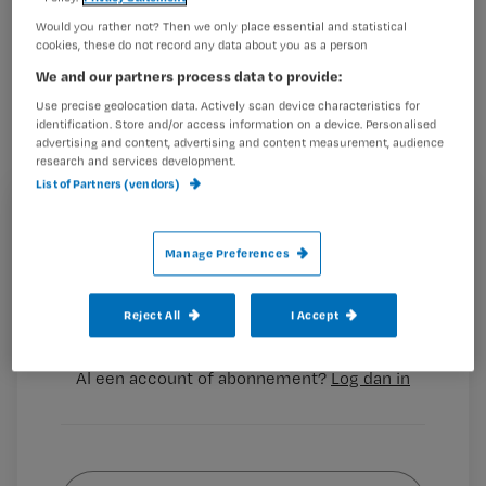
‘Verpleegkundige in perifeer ziekenhuis
Would you rather not? Then we only place essential and statistical
moet ook omkleedvergoeding krijgen’
cookies, these do not record any data about you as a person
We and our partners process data to provide:
Use precise geolocation data. Actively scan device characteristics for
identification. Store and/or access information on a device. Personalised
advertising and content, advertising and content measurement, audience
Verpleegkundigen zijn vaak ruim voor
research and services development.
aanvang van hun dienst in het
List of Partners (vendors)
ziekenhuis aanwezig om zich om te
Registreren
kleden, zonder dat daar een
Manage Preferences
Wil je dit artikel lezen?
vergoeding tegenover staat.
Maak gratis een account aan en lees 2
…
Reject All
I Accept
artikelen gratis per maand
Al een account of abonnement?
Log dan in
Wat