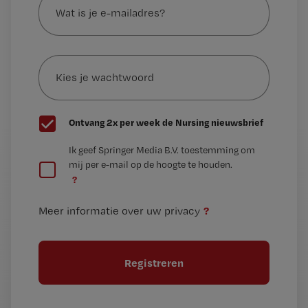
is
je
e-
Kies
mailadres?
je
*
wachtwoord
G
Ontvang 2x per week de Nursing nieuwsbrief
e
G
Ik geef Springer Media B.V. toestemming om
e
mij per e-mail op de hoogte te houden.
e
n
?
e
t
n
i
?
Meer informatie over uw privacy
t
t
i
e
t
l
e
l
?