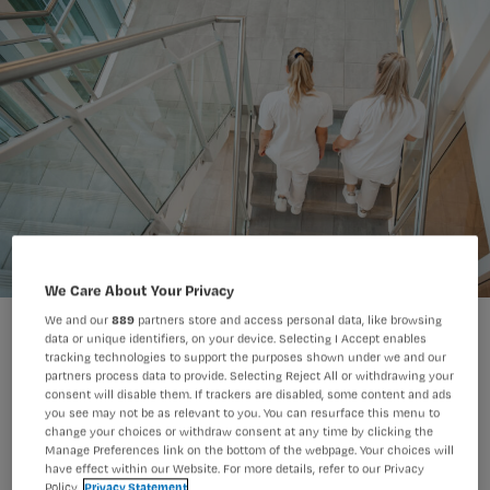
We Care About Your Privacy
We and our
889
partners store and access personal data, like browsing
Arno Massee
Foto:
data or unique identifiers, on your device. Selecting I Accept enables
tracking technologies to support the purposes shown under we and our
partners process data to provide. Selecting Reject All or withdrawing your
consent will disable them. If trackers are disabled, some content and ads
you see may not be as relevant to you. You can resurface this menu to
change your choices or withdraw consent at any time by clicking the
Manage Preferences link on the bottom of the webpage. Your choices will
have effect within our Website. For more details, refer to our Privacy
Lees meer
Policy.
Privacy Statement