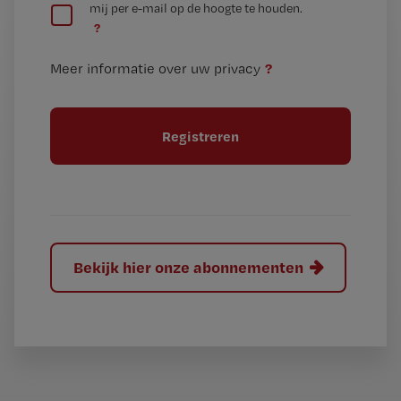
mij per e-mail op de hoogte te houden.
e
n
?
e
t
n
i
?
Meer informatie over uw privacy
t
t
i
e
t
l
e
l
?
Bekijk hier onze abonnementen