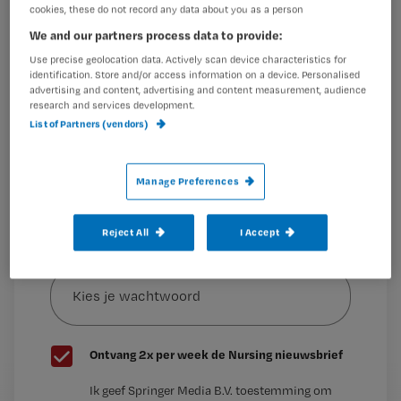
Wil je dit artikel lezen?
cookies, these do not record any data about you as a person
Dit blijkt uit cijfers van het panel V&V van het NIVEL.
Slechts bij 30
We and our partners process data to provide:
Maak gratis een account aan en lees 2
…
Use precise geolocation data. Actively scan device characteristics for
artikelen gratis per maand
identification. Store and/or access information on a device. Personalised
advertising and content, advertising and content measurement, audience
Al een account of abonnement?
Log dan in
research and services development.
List of Partners (vendors)
Wat
Manage Preferences
is
je
Reject All
I Accept
e-
Kies
mailadres?
je
*
wachtwoord
G
Ontvang 2x per week de Nursing nieuwsbrief
e
G
Ik geef Springer Media B.V. toestemming om
e