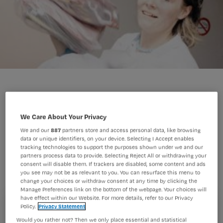
We Care About Your Privacy
Tijd inroosteren voor stagebegeleiding
We and our
887
partners store and access personal data, like browsing
is een belangrijk element voor de
data or unique identifiers, on your device. Selecting I Accept enables
tracking technologies to support the purposes shown under we and our
kwaliteit van de stageplek, aldus
partners process data to provide. Selecting Reject All or withdrawing your
consent will disable them. If trackers are disabled, some content and ads
stagebegeleiders in de verpleging en
you see may not be as relevant to you. You can resurface this menu to
verzorging.
change your choices or withdraw consent at any time by clicking the
Manage Preferences link on the bottom of the webpage. Your choices will
have effect within our Website. For more details, refer to our Privacy
Policy.
Privacy Statement
Registreren
Would you rather not? Then we only place essential and statistical