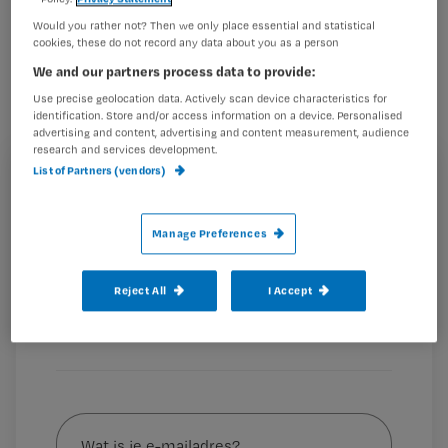
Verzorgenden geven hun werkgever
Would you rather not? Then we only place essential and statistical
cookies, these do not record any data about you as a person
gemiddeld een 7,6. Da’s een hoger
We and our partners process data to provide:
cijfer dan vorig jaar (7,3). Door hun
Use precise geolocation data. Actively scan device characteristics for
cliënten worden zij beoordeeld met
identification. Store and/or access information on a device. Personalised
advertising and content, advertising and content measurement, audience
een 8.
research and services development.
List of Partners (vendors)
Registreren
Wil je dit artikel lezen?
Dit blijkt uit de Benchmark in de Zorg 2013 gemeten
Manage Preferences
door
Maak gratis een account aan en lees 2
…
artikelen gratis per maand
Reject All
I Accept
Al een account of abonnement?
Log dan in
Wat
is