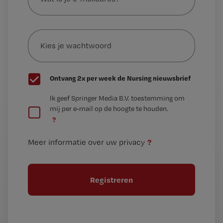
je
e-
Kies
mailadres?
je
*
wachtwoord
G
Ontvang 2x per week de Nursing nieuwsbrief
e
G
Ik geef Springer Media B.V. toestemming om
e
mij per e-mail op de hoogte te houden.
e
n
?
e
t
n
i
?
Meer informatie over uw privacy
t
t
i
e
t
l
e
l
?