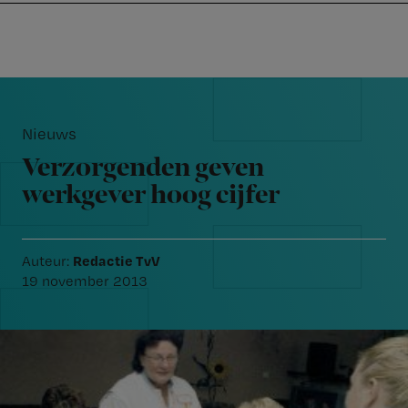
Nursing
W
Skip
Skip
Skip
voor
m
Inloggen
to
to
to
verpleegkundigen
wi
primary
main
footer
jo
navigation
content
Reader
st
Interactions
be
Nieuws
Verzorgenden geven
werkgever hoog cijfer
Redactie TvV
Auteur:
19 november 2013