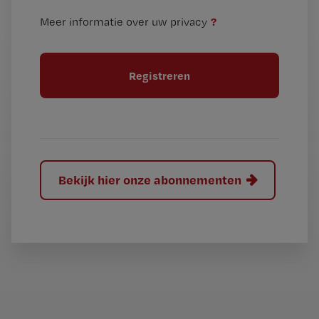
n
i
?
Meer informatie over uw privacy
t
t
i
e
t
l
e
l
?
Bekijk hier onze abonnementen