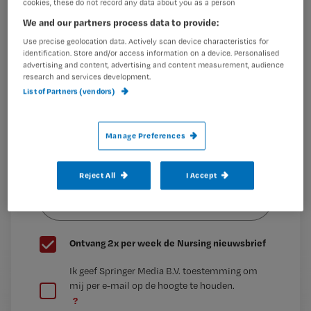
cookies, these do not record any data about you as a person
Maak gratis een account aan en lees 2
…
We and our partners process data to provide:
artikelen gratis per maand
Use precise geolocation data. Actively scan device characteristics for
Al een account of abonnement?
Log dan in
identification. Store and/or access information on a device. Personalised
advertising and content, advertising and content measurement, audience
research and services development.
List of Partners (vendors)
Wat
is
Manage Preferences
je
e-
Kies
mailadres?
Reject All
I Accept
je
*
wachtwoord
G
Ontvang 2x per week de Nursing nieuwsbrief
e
G
Ik geef Springer Media B.V. toestemming om
e
mij per e-mail op de hoogte te houden.
e
n
?
e
t