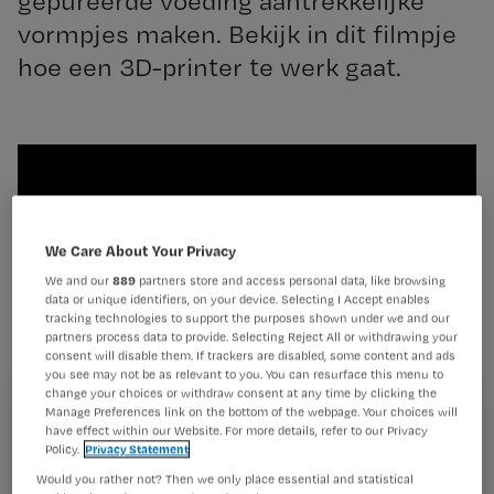
gepureerde voeding aantrekkelijke
vormpjes maken. Bekijk in dit filmpje
hoe een 3D-printer te werk gaat.
We Care About Your Privacy
We and our
889
partners store and access personal data, like browsing
data or unique identifiers, on your device. Selecting I Accept enables
tracking technologies to support the purposes shown under we and our
partners process data to provide. Selecting Reject All or withdrawing your
consent will disable them. If trackers are disabled, some content and ads
you see may not be as relevant to you. You can resurface this menu to
change your choices or withdraw consent at any time by clicking the
Registreren
Manage Preferences link on the bottom of the webpage. Your choices will
have effect within our Website. For more details, refer to our Privacy
Policy.
Privacy Statement
Wil je dit artikel lezen?
Would you rather not? Then we only place essential and statistical