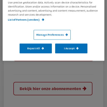
Use precise geolocation data. Actively scan device characteristics for
G
Ontvang 2x per week de Nursing nieuwsbrief
identification. Store and/or access information on a device. Personalised
e
advertising and content, advertising and content measurement, audience
G
Ik geef Springer Media B.V. toestemming om
e
research and services development.
mij per e-mail op de hoogte te houden.
List of Partners (vendors)
e
n
?
e
t
n
i
?
Manage Preferences
Meer informatie over uw privacy
t
t
i
e
Reject All
I Accept
t
l
e
l
?
Bekijk hier onze abonnementen