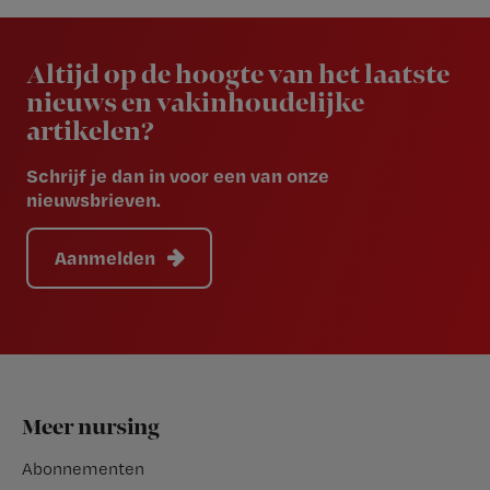
Newsletter
Altijd op de hoogte van het laatste
nieuws en vakinhoudelijke
artikelen?
Schrijf je dan in voor een van onze
nieuwsbrieven.
Aanmelden
Footer
Meer nursing
Abonnementen