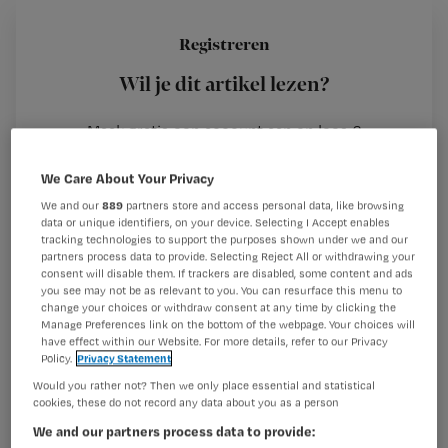
Registreren
In de zomer van 2007 kreeg de redactie van Nursing deze
Wil je dit artikel lezen?
grappige videoclip binnen. Het hele ziekenhuis zingt of
speelt mee.
Maak gratis een account aan en lees 2
…
artikelen gratis per maand
We Care About Your Privacy
Al een account of abonnement?
Log dan in
We and our
889
partners store and access personal data, like browsing
data or unique identifiers, on your device. Selecting I Accept enables
tracking technologies to support the purposes shown under we and our
partners process data to provide. Selecting Reject All or withdrawing your
Wat
consent will disable them. If trackers are disabled, some content and ads
you see may not be as relevant to you. You can resurface this menu to
is
change your choices or withdraw consent at any time by clicking the
je
Manage Preferences link on the bottom of the webpage. Your choices will
have effect within our Website. For more details, refer to our Privacy
e-
Policy.
Privacy Statement
Kies
mailadres?
Would you rather not? Then we only place essential and statistical
je
*
cookies, these do not record any data about you as a person
wachtwoord
We and our partners process data to provide: