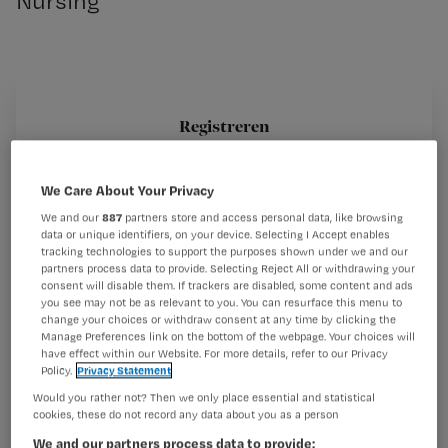
Nursing
Benieuwd hoe de fotoshoot van enkele broeders ging?
De mannen achter de kalender…
Registreren
Wil je dit artikel lezen?
We Care About Your Privacy
Datum filmpje: 13-11-2007
Maak gratis een account aan en lees 2
…
We and our
887
partners store and access personal data, like browsing
artikelen gratis per maand
data or unique identifiers, on your device. Selecting I Accept enables
tracking technologies to support the purposes shown under we and our
partners process data to provide. Selecting Reject All or withdrawing your
Al een account of abonnement?
Log dan in
consent will disable them. If trackers are disabled, some content and ads
you see may not be as relevant to you. You can resurface this menu to
change your choices or withdraw consent at any time by clicking the
Manage Preferences link on the bottom of the webpage. Your choices will
have effect within our Website. For more details, refer to our Privacy
Wat
Policy.
Privacy Statement
is
Would you rather not? Then we only place essential and statistical
je
cookies, these do not record any data about you as a person
e-
We and our partners process data to provide: