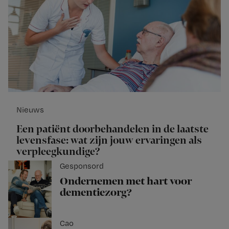
Nieuws
Een patiënt doorbehandelen in de laatste
levensfase: wat zijn jouw ervaringen als
verpleegkundige?
Gesponsord
Ondernemen met hart voor
dementiezorg?
Cao