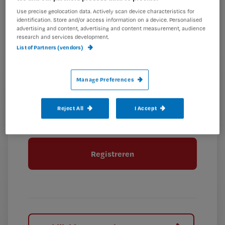
Kies
mailadres?
Use precise geolocation data. Actively scan device characteristics for
je
*
identification. Store and/or access information on a device. Personalised
wachtwoord
advertising and content, advertising and content measurement, audience
research and services development.
List of Partners (vendors)
G
Ontvang 2x per week de Nursing nieuwsbrief
e
G
Ik geef Springer Media B.V. toestemming om
e
Manage Preferences
mij per e-mail op de hoogte te houden.
e
n
?
e
t
n
Reject All
I Accept
i
?
Meer informatie over uw privacy
t
t
i
e
t
l
e
l
?