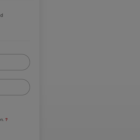
nd
?
n.