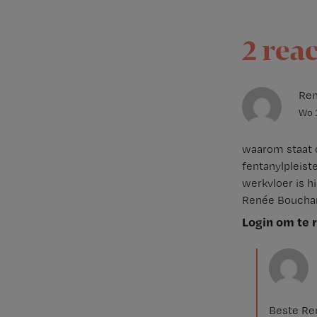
2 rea
Ren
Wo 
waarom staat op
fentanylpleist
werkvloer is hi
Renée Boucha
Login om te 
Beste Ren