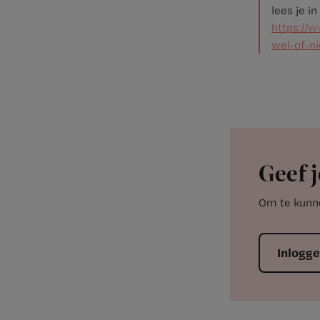
lees je in
https://w
wel-of-ni
Geef j
Om te kunne
Inlogg