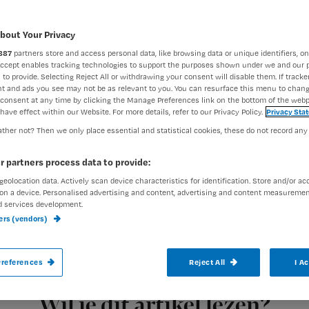
bout Your Privacy
Redactie Nursing
24 augustu
Auteur:
887
partners store and access personal data, like browsing data or unique identifiers, on
Accept enables tracking technologies to support the purposes shown under we and our 
 to provide. Selecting Reject All or withdrawing your consent will disable them. If tracker
t and ads you see may not be as relevant to you. You can resurface this menu to chan
consent at any time by clicking the Manage Preferences link on the bottom of the webp
have effect within our Website. For more details, refer to our Privacy Policy.
Privacy Sta
ther not? Then we only place essential and statistical cookies, these do not record any
fentanyl
Het artikel van vorig jaar over
ble
r partners process data to provide:
verpleegkundigen gaven aan nóg meer te w
geolocation data. Actively scan device characteristics for identification. Store and/or ac
Daarom nu antwoord op de meest gesteld
on a device. Personalised advertising and content, advertising and content measuremen
d services development.
ners (vendors)
references
Reject All
I A
Registreren
Wil je dit artikel lezen?