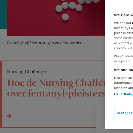
We Care A
We and our
Selecting I 
process data
some conten
Fentanyl: Vijf extra vragen en antwoorden
or withdraw 
choices will 
Would you ra
as a person
We and ou
Nursing Challenge
Use precise 
Doe de Nursing Challenge
information 
research an
over fentanyl-pleisters
List of Part
Manage P