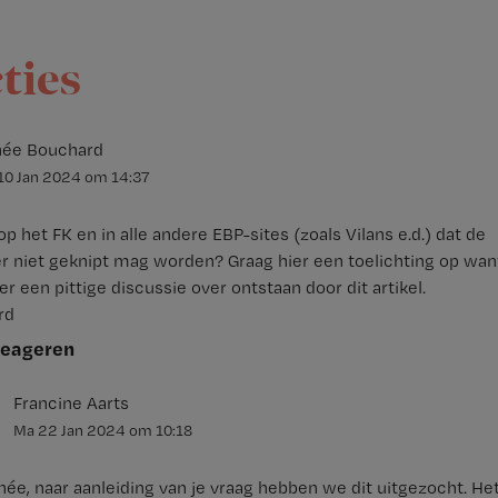
cties
ée Bouchard
10 Jan 2024
om
14:37
 het FK en in alle andere EBP-sites (zoals Vilans e.d.) dat de
er niet geknipt mag worden? Graag hier een toelichting op wan
er een pittige discussie over ontstaan door dit artikel.
rd
reageren
Francine Aarts
Ma 22 Jan 2024
om
10:18
ée, naar aanleiding van je vraag hebben we dit uitgezocht. H