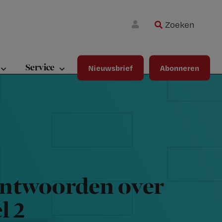
Zoeken
Wa
Inloggen
ma
wij
jou
Service
Nieuwsbrief
Abonneren
ste
bet
antwoorden over
l 2