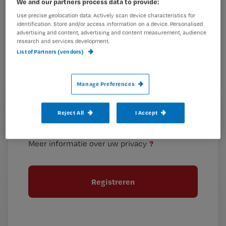
We and our partners process data to provide:
je
Use precise geolocation data. Actively scan device characteristics for
e-
identification. Store and/or access information on a device. Personalised
Kies
mailadres?
advertising and content, advertising and content measurement, audience
je
*
research and services development.
wachtwoord
List of Partners (vendors)
G
Ontvang 2x per week de Nursing nieuwsbrief
Manage Preferences
e
G
Ik geef Springer Media B.V. toestemming om
e
mij per e-mail op de hoogte te houden.
e
n
Reject All
I Accept
?
e
t
n
i
?
Meer informatie over uw privacy
t
t
i
e
t
l
e
l
?