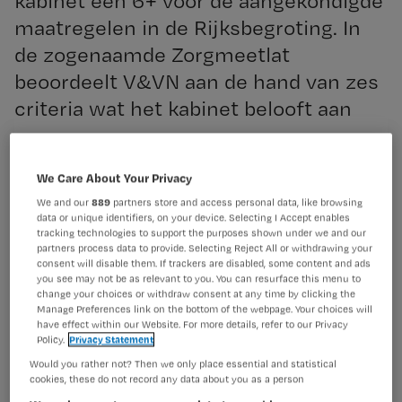
kabinet een 6+ voor de aangekondigde
maatregelen in de Rijksbegroting. In
de zogenaamde Zorgmeetlat
beoordeelt V&VN aan de hand van zes
criteria wat het kabinet belooft aan
verzorgenden en verpleegkundigen.
Registreren
We Care About Your Privacy
Wil je dit artikel lezen?
We and our
889
partners store and access personal data, like browsing
data or unique identifiers, on your device. Selecting I Accept enables
V&VN
tracking technologies to support the purposes shown under we and our
Maak gratis een account aan en lees 2
…
partners process data to provide. Selecting Reject All or withdrawing your
artikelen gratis per maand
consent will disable them. If trackers are disabled, some content and ads
you see may not be as relevant to you. You can resurface this menu to
Al een account of abonnement?
Log dan in
change your choices or withdraw consent at any time by clicking the
Manage Preferences link on the bottom of the webpage. Your choices will
have effect within our Website. For more details, refer to our Privacy
Policy.
Privacy Statement
Would you rather not? Then we only place essential and statistical
Wat
cookies, these do not record any data about you as a person
is