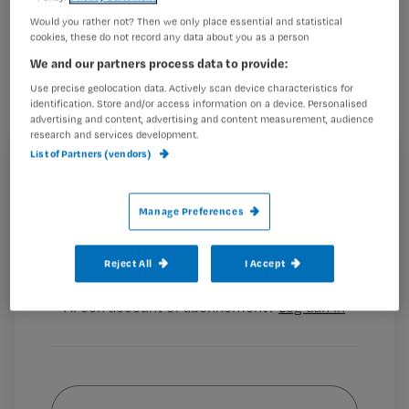
Het College ter Beoordeling van
Would you rather not? Then we only place essential and statistical
cookies, these do not record any data about you as a person
Geneesmiddelen (CBG) waarschuwt
We and our partners process data to provide:
verpleegkundigen en verzorgenden
Use precise geolocation data. Actively scan device characteristics for
extra voor de risico’s van de fentanyl-
identification. Store and/or access information on a device. Personalised
advertising and content, advertising and content measurement, audience
pleister.
research and services development.
List of Partners (vendors)
Registreren
Van
fentanyl
is bekend dat accidentele blootstelling
Wil je dit artikel lezen?
Manage Preferences
eraan gevaarlijk kan zijn. Volgens het CBG moeten
verpleegkundigen en
Maak gratis een account aan en lees 2
…
Reject All
I Accept
artikelen gratis per maand
Al een account of abonnement?
Log dan in
Wat
is