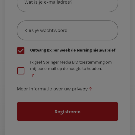
je
e-
Kies
mailadres?
je
*
wachtwoord
G
Ontvang 2x per week de Nursing nieuwsbrief
e
G
Ik geef Springer Media B.V. toestemming om
e
mij per e-mail op de hoogte te houden.
e
n
?
e
t
n
i
?
Meer informatie over uw privacy
t
t
i
e
t
l
e
l
?