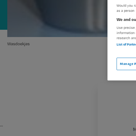
Would you ra
as a person
We and ou
Use precise 
information 
research an
Wasdoekjes
List of Part
Manage P
…
M