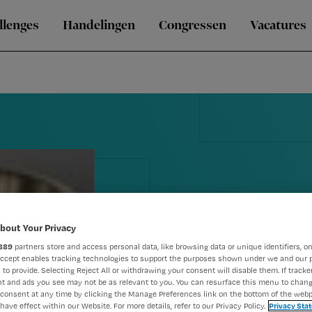
llenges
Handelingen
Congressen
Vacatures
bout Your Privacy
889
partners store and access personal data, like browsing data or unique identifiers, on
Accept enables tracking technologies to support the purposes shown under we and our 
 to provide. Selecting Reject All or withdrawing your consent will disable them. If tracker
t and ads you see may not be as relevant to you. You can resurface this menu to chan
Wasdoekjes
consent at any time by clicking the Manage Preferences link on the bottom of the webp
have effect within our Website. For more details, refer to our Privacy Policy.
Privacy Sta