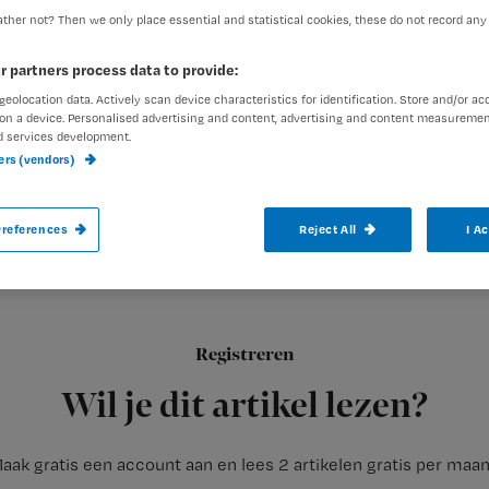
ther not? Then we only place essential and statistical cookies, these do not record any
r partners process data to provide:
Sandra Kleefstra
28 juli 200
Auteur:
geolocation data. Actively scan device characteristics for identification. Store and/or ac
on a device. Personalised advertising and content, advertising and content measuremen
d services development.
ners (vendors)
references
Reject All
I A
In het kader van de hygiëne werden wij aa
wegwerpwasdoekjes met lotion en ik. Het 
Registreren
kleff
In plaats van
twee waskommen per patiënt
, slepen met
Wil je dit artikel lezen?
aak gratis een account aan en lees 2 artikelen gratis per maa