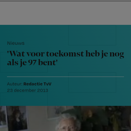
Nursing
W
Skip
Skip
Skip
voor
m
Inloggen
to
to
to
verpleegkundigen
wi
primary
main
footer
jo
navigation
content
Reader
st
Interactions
be
Nieuws
'Wat voor toekomst heb je nog
als je 97 bent'
Redactie TvV
Auteur:
23 december 2013