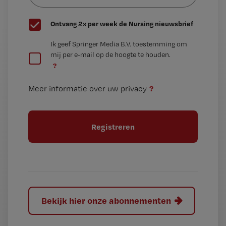
G
Ontvang 2x per week de Nursing nieuwsbrief
e
G
Ik geef Springer Media B.V. toestemming om
e
mij per e-mail op de hoogte te houden.
e
n
?
e
t
n
i
?
Meer informatie over uw privacy
t
t
i
e
t
l
e
l
?
Bekijk hier onze abonnementen