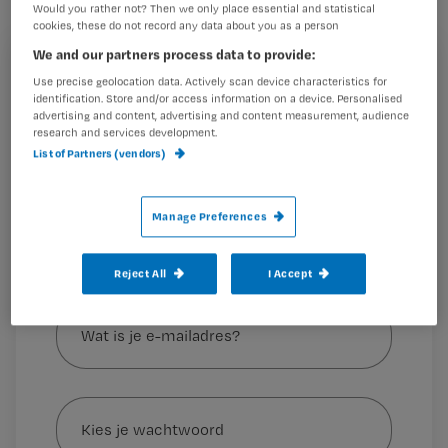
Would you rather not? Then we only place essential and statistical
Cliënten beantwoorden levensvragen
cookies, these do not record any data about you as a person
in ‘Man bijt Hond’
We and our partners process data to provide:
Registreren
Use precise geolocation data. Actively scan device characteristics for
identification. Store and/or access information on a device. Personalised
Wil je dit artikel lezen?
advertising and content, advertising and content measurement, audience
research and services development.
Klik
hier
voor het filmpje.
List of Partners (vendors)
Maak gratis een account aan en lees 2
…
artikelen gratis per maand
Al een account of abonnement?
Log dan in
Manage Preferences
Reject All
I Accept
Wat
is
je
e-
Kies
mailadres?
je
*
wachtwoord