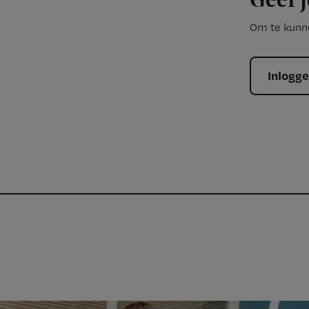
Geef j
Om te kunne
Inlogg