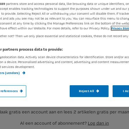
889
partners store and access personal data, like browsing data or unique identifiers, on
Accept enables tracking technologies to support the purposes shown under we and our 
 to provide. Selecting Reject All or withdrawing your consent will disable them. If tracker
t and ads you see may not be as relevant to you. You can resurface this menu to chan
consent at any time by clicking the Manage Preferences link on the bottom of the webp
have effect within our Website. For more details, refer to our Privacy Policy.
Privacy Sta
ther not? Then we only place essential and statistical cookies, these do not record any
Prins Willem-Alexander heeft zich dinsda
r partners process data to provide:
informeren over het vrijwilligersproject D
geolocation data. Actively scan device characteristics for identification. Store and/or ac
on a device. Personalised advertising and content, advertising and content measuremen
maanden in het tehuis.
d services development.
ners (vendors)
Registreren
Jonge professionals met drukke banen die normaal geen tijd 
references
Reject All
I A
Wil je dit artikel lezen?
aak gratis een account aan en lees 2 artikelen gratis per maa
Al een account of abonnement?
Log dan in