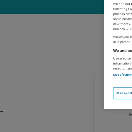
We and our
Selecting I 
process data
some conten
or withdraw 
choices will 
Would you ra
as a person
We and ou
Use precise 
information 
research an
List of Part
Manage P
…
M