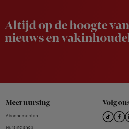
Newsletter
Altijd op de hoogte van
nieuws en vakinhoudel
Footer
Meer nursing
Volg on
Abonnementen
Nursing shop