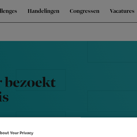
llenges
Handelingen
Congressen
Vacatures
 bezoekt
is
bout Your Privacy