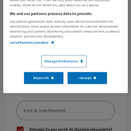
Would you rather not? Then we only place essential and statistical
cookies, these do not record any data about you as a person
Registreren
Wat is het?
Koud plasma
doodt bacteriën en wordt
We and our partners process data to provide:
Wil je dit artikel lezen?
bijvoorbeeld al gebruikt om medische apparaten te
Use precise geolocation data. Actively scan device characteristics for
steriliseren.
identification. Store and/or access information on a device. Personalised
Maak gratis een account aan en lees 2
…
advertising and content, advertising and content measurement, audience
research and services development.
artikelen gratis per maand
List of Partners (vendors)
Al een account of abonnement?
Log dan in
Manage Preferences
Wat
Reject All
I Accept
is
je
e-
Kies
mailadres?
je
*
wachtwoord
G
Ontvang 2x per week de Nursing nieuwsbrief