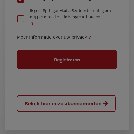
e
G
Ik geef Springer Media B.V. toestemming om
e
mij per e-mail op de hoogte te houden.
e
n
?
e
t
n
i
?
Meer informatie over uw privacy
t
t
i
e
t
l
e
l
?
Bekijk hier onze abonnementen