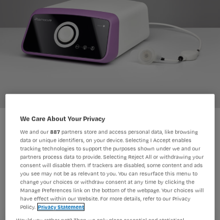
We Care About Your Privacy
Koud plasma-apparaat met pad
Plasmacure
Foto:
We and our
887
partners store and access personal data, like browsing
data or unique identifiers, on your device. Selecting I Accept enables
tracking technologies to support the purposes shown under we and our
partners process data to provide. Selecting Reject All or withdrawing your
Koud plasma is een nieuwe,
consent will disable them. If trackers are disabled, some content and ads
you see may not be as relevant to you. You can resurface this menu to
veelbelovende ontwikkeling in de
change your choices or withdraw consent at any time by clicking the
wondzorg. Het zou bacteriën en
Manage Preferences link on the bottom of the webpage. Your choices will
have effect within our Website. For more details, refer to our Privacy
biofilm tegen kunnen gaan.
Policy.
Privacy Statement