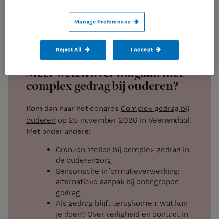
het Arnhemse ziekenhuis Rijnstate. ‘Ze deelt als het ware
orders uit. Als daar niet aan wordt voldaan, raakt ze
Manage Preferences
gefrustreerd en wordt ze tegendraads. Mijn collega’s en
ik hebben moeite om langere tijd voor haar te zorgen.’
Reject All
I Accept
Meer weten over omgaan met
complex gedrag bij ouderen?
Kom dan naar het congres
Complex gedrag bij
ouderen
op 25 november 2026 in Veenendaal.
Met onder andere:
Grenzen stellen bij complex gedrag in
de ouderenzorg.
Sensorische informatieverwerking:
alternatieve aanpak bij onbegrepen
gedrag.
Als gedrag blijft terugkomen: wat kun
je doen? Over veiligheid en contact in