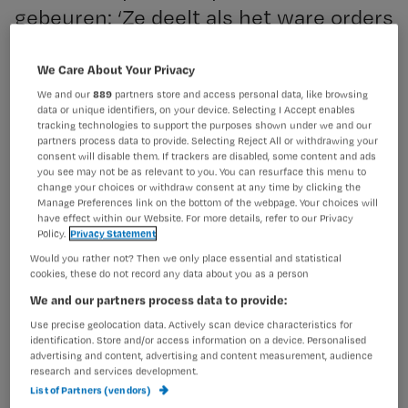
gebeuren: ‘Ze deelt als het ware orders
uit’. Dit leidt tot spanningen. Welke
afspraken helpen het team om met dit
We Care About Your Privacy
soort complex gedrag om te gaan?
We and our
889
partners store and access personal data, like browsing
data or unique identifiers, on your device. Selecting I Accept enables
tracking technologies to support the purposes shown under we and our
partners process data to provide. Selecting Reject All or withdrawing your
consent will disable them. If trackers are disabled, some content and ads
Tijdens het congres
Complex gedrag bij ouderen
op 25
you see may not be as relevant to you. You can resurface this menu to
november 2026 in Veenendaal leer je meer over hoe je
change your choices or withdraw consent at any time by clicking the
om kan gaan met deze patiëntengroep.
Manage Preferences link on the bottom of the webpage. Your choices will
have effect within our Website. For more details, refer to our Privacy
Policy.
Privacy Statement
De casus
Would you rather not? Then we only place essential and statistical
cookies, these do not record any data about you as a person
Mevrouw De Vries (48) wordt opgenomen op de afdeling
We and our partners process data to provide:
nefrologie in verband met een infectie. Als dialysepatiënt
is ze een bekend gezicht. Elke opname van haar roept bij
Use precise geolocation data. Actively scan device characteristics for
identification. Store and/or access information on a device. Personalised
een aantal verpleegkundigen spanning en stress op.
advertising and content, advertising and content measurement, audience
research and services development.
‘Alles moet precies op haar manier’, vertelt Jetske,
List of Partners (vendors)
verpleegkundige op de afdeling Interne Geneeskunde in