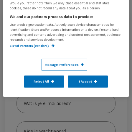
de nieuwste multidisciplinaire
Would you rather not? Then we only place essential and statistical
cookies, these do not record any data about you as a person
Richtlijn Ondervoeding.
We and our partners process data to provide:
Use precise geolocation data. Actively scan device characteristics for
Registreren
identification. Store and/or access information on a device. Personalised
advertising and content, advertising and content measurement, audience
Wil je dit artikel lezen?
De criteria zijn gepubliceerd door de
Global Leadership
research and services development.
Initiative
List of Partners (vendors)
Maak gratis een account aan en lees 2
…
artikelen gratis per maand
Manage Preferences
Al een account of abonnement?
Log dan in
Reject All
I Accept
Wat
is
je
e-
Kies
mailadres?
je
*