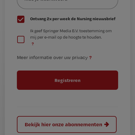
wachtwoord
G
Ontvang 2x per week de Nursing nieuwsbrief
e
G
Ik geef Springer Media B.V. toestemming om
e
mij per e-mail op de hoogte te houden.
e
n
?
e
t
n
i
?
Meer informatie over uw privacy
t
t
i
e
t
l
e
l
?
Bekijk hier onze abonnementen