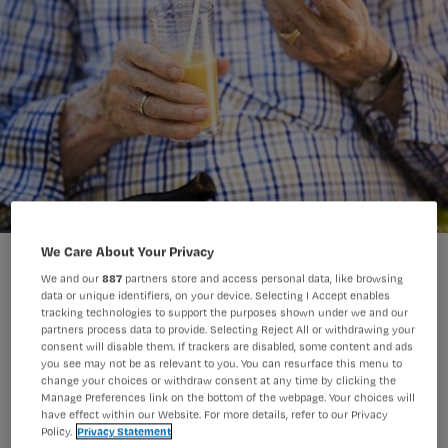
We Care About Your Privacy
We and our
887
partners store and access personal data, like browsing
data or unique identifiers, on your device. Selecting I Accept enables
tracking technologies to support the purposes shown under we and our
partners process data to provide. Selecting Reject All or withdrawing your
Het is lang een twistpunt geweest,
consent will disable them. If trackers are disabled, some content and ads
you see may not be as relevant to you. You can resurface this menu to
maar nu is er internationaal
change your choices or withdraw consent at any time by clicking the
overeenstemming over de criteria van
Manage Preferences link on the bottom of the webpage. Your choices will
have effect within our Website. For more details, refer to our Privacy
ondervoeding. Ze zijn opgenomen in
Policy.
Privacy Statement